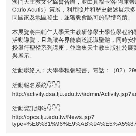
澳門天主教文化協會合辦，並由真福卡洛‧阿庫蒂斯（
Carlo Acutis）策展，利用照片和歷史叙述展
同國家及地區發生，並獲教會認可的聖體奇蹟。
本展覽將由輔仁大學天主教研修學士學位學程的
活動導覽，且為讓各界能廣泛認識聖體，同時安
授舉行聖體系列講座，並邀集天主教出版社於展
與展示。
活動聯絡人：天學學程張秘書、電話：（02）2905
活動報名系統👇👇👇
http://activity.dsa.fju.edu.tw/admin/Activity.jsp?
活動資訊網站👇👇👇
http://bpcs.fju.edu.tw/News.jsp?
type=%E8%81%96%E9%AB%94%E5%A5%8