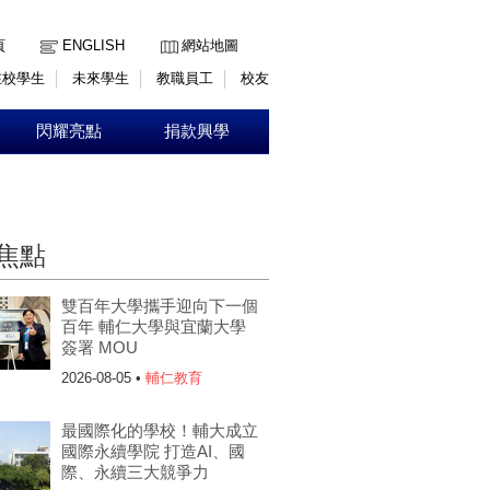
:::
頁
ENGLISH
網站地圖
在校學生
未來學生
教職員工
校友
閃耀亮點
捐款興學
焦點
雙百年大學攜手迎向下一個
百年 輔仁大學與宜蘭大學
簽署 MOU
2026-08-05 •
輔仁教育
最國際化的學校！輔大成立
國際永續學院 打造AI、國
際、永續三大競爭力