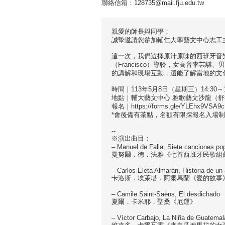
聯絡信箱：128735@mail.fju.edu.tw
親愛的師長與同學：
誠摯邀請您參加輔仁大學藝文中心志工
這一次，我們選擇原汁原味的西班牙音
（Francisco）導聆，女高音李芸
的講解和現場互動，還能了解當地的文
時間｜113年5月8日（星期三）14:30～1
地點｜輔大藝文中心 雅歌藝文沙龍（舒
報名｜https://forms.gle/YLEhx9VSA9
*會後備有茶點，名額有限採報名入場
--
※演出曲目：
– Manuel de Falla, Siete canciones po
曼努爾．德．法雅《七首西班牙民歌組
– Carlos Eleta Almarán, Historia de un
卡洛斯．埃萊塔．阿爾馬蘭《愛的故事
– Camile Saint-Saëns, El desdichado
夏爾．卡米耶．聖桑《厄運》
– Víctor Carbajo, La Niña de Guatemal