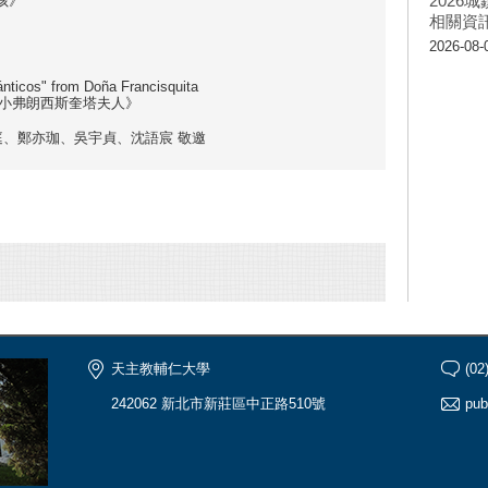
202
孩》
相關資
2026-08-
nticos" from Doña Francisquita
《小弗朗西斯奎塔夫人》
庭、鄭亦珈、吳宇貞、沈語宸 敬邀
天主教輔仁大學
(02
242062 新北市新莊區中正路510號
pub