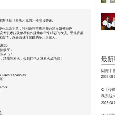
主辦活動《西班牙風情》沙龍音樂會。
樂作品為主題，特別邀請西班牙裔台籍女婿傅顯恆
騏、男高音孔孝誠及鋼琴合作陳承麒帶來精彩的表演。透過音樂
化風情，感受西班牙樂曲的多元與迷人。
6:30
德樓3F）
cUc9mz7
最新
制，請儘速報名，收到回信才算報名成功喔！
因應中
pulares españolas
2026-08-
曲》
 amor
⛔【停
》
務系統
2026-08-
a