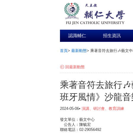
認識輔仁
招生資訊
首頁
>
最新動態
>
乘著音符去旅行🎶藝文中
:::
回最新動態
乘著音符去旅行
班牙風情》沙龍音樂
2024-05-06•
演講、研討會、教育訓練
發文單位：藝文中心
公告人：陳毓宏
聯絡電話：02-29056492