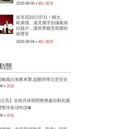
2026-08-05 •
輔仁教育
從帛琉到COP31！輔大、
歐萊德、遠見攜手拍攝氣候
紀錄片，讓世界聽見島國前
線聲音
2026-08-04 •
輔仁教育
動態
度颱風白海豚來襲,提醒同學注意安全
06 •
其他
機公告】全校共休期間教務處自動化服
將暫停各項申請⛔
06 •
其他