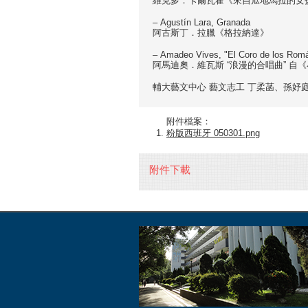
維克多．卡爾瓦霍《來自瓜地馬拉的女
– Agustín Lara, Granada
阿古斯丁．拉臘《格拉納達》
– Amadeo Vives, "El Coro de los Romá
阿馬迪奧．維瓦斯 “浪漫的合唱曲” 自
輔大藝文中心 藝文志工 丁柔菡、孫妤
附件檔案：
粉版西班牙 050301.png
附件下載