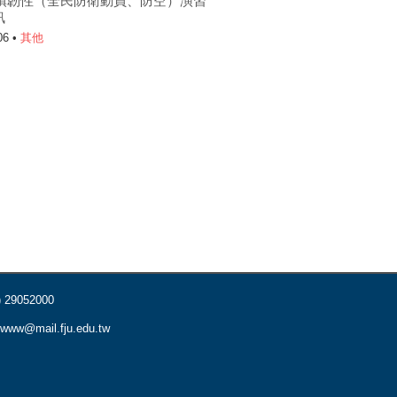
6城鎮韌性（全民防衛動員、防空）演習
訊
06 •
其他
) 29052000
www@mail.fju.edu.tw