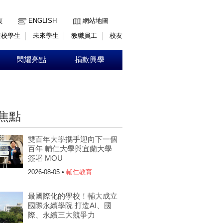
:::
頁
ENGLISH
網站地圖
在校學生
未來學生
教職員工
校友
閃耀亮點
捐款興學
焦點
雙百年大學攜手迎向下一個
百年 輔仁大學與宜蘭大學
簽署 MOU
2026-08-05 •
輔仁教育
最國際化的學校！輔大成立
國際永續學院 打造AI、國
際、永續三大競爭力