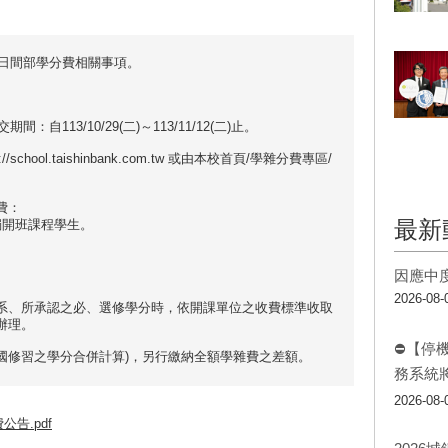
交日間部學分費相關事項。
自113/10/29(二)～113/11/12(二)止。
hool.taishinbank.com.tw 或由本校首頁/學雜分費專區/
費：
最新
獨開班課程學生。
因應中
2026-08-
系、所承認之必、選修學分時，依開課單位之收費標準收取
辦理。
⛔【停
及跨國修習之學分合併計算)，另行繳納全額學雜費之差額。
務系統
2026-08-
告.pdf