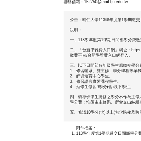
聯絡信箱：152750@mail.fju.edu.tw
公告：輔仁大學113學年度第1學期繳
說明：
一、113學年度第1學期日間部學分費繳交期間：
二、「台新學雜費入口網」網址：https://sc
繳費平台/台新學雜費入口網登入。
三、以下日間部各年級學生應繳交學分
1、修習輔系、雙主修、學分學程等單
2、師資培育中心學生。
3、修習語言實習課程學生。
4、延修生修習9學分(含)以下學生。
四、碩專班學生跨修之學分不作為主修
學分費；惟須由主修系、所會文出納組
五、修讀10學分(含)以上(包含跨校
附件檔案：
113學年度第1學期繳交日間部學分費公