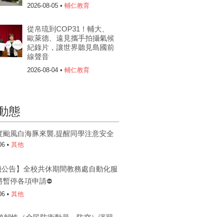
2026-08-05 •
輔仁教育
從帛琉到COP31！輔大、
歐萊德、遠見攜手拍攝氣候
紀錄片，讓世界聽見島國前
線聲音
2026-08-04 •
輔仁教育
動態
度颱風白海豚來襲,提醒同學注意安全
06 •
其他
機公告】全校共休期間教務處自動化服
將暫停各項申請⛔
06 •
其他