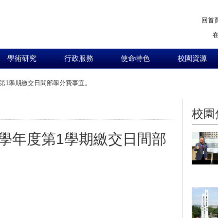
回首
學術研究
行政服務
使命特色
校園資源
度第1學期繳交日間部學分費事宜。
:::
校園
3學年度第1學期繳交日間部