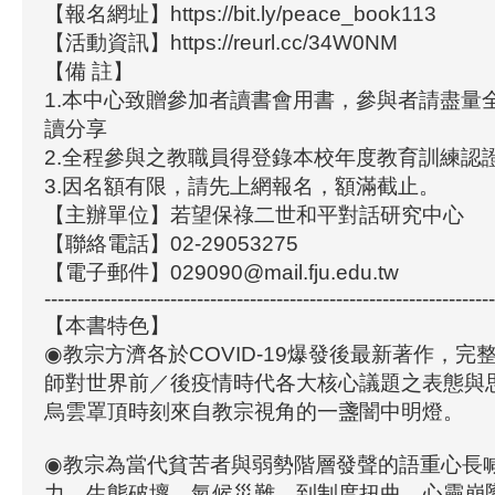
【報名網址】https://bit.ly/peace_book113
【活動資訊】https://reurl.cc/34W0NM
【備 註】
1.本中心致贈參加者讀書會用書，參與者請盡量
讀分享
2.全程參與之教職員得登錄本校年度教育訓練認
3.因名額有限，請先上網報名，額滿截止。
【主辦單位】若望保祿二世和平對話研究中心
【聯絡電話】02-29053275
【電子郵件】029090@mail.fju.edu.tw
--------------------------------------------------------------------
【本書特色】
◉教宗方濟各於COVID-19爆發後最新著作，完
師對世界前／後疫情時代各大核心議題之表態與
烏雲罩頂時刻來自教宗視角的一盞闇中明燈。
◉教宗為當代貧苦者與弱勢階層發聲的語重心長
力、生態破壞、氣候災難，到制度扭曲、心靈崩