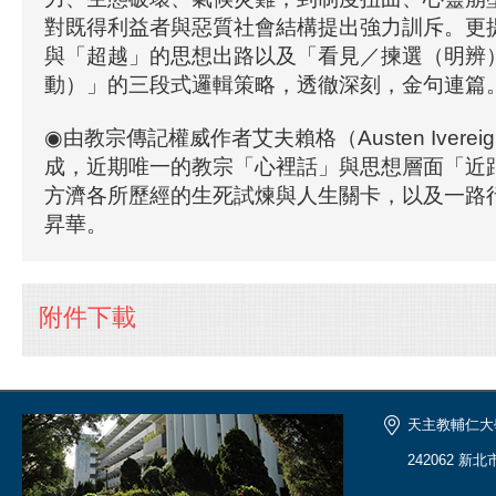
對既得利益者與惡質社會結構提出強力訓斥。更
與「超越」的思想出路以及「看見／揀選（明辨
動）」的三段式邏輯策略，透徹深刻，金句連篇
◉由教宗傳記權威作者艾夫賴格（Austen Ivere
成，近期唯一的教宗「心裡話」與思想層面「近
方濟各所歷經的生死試煉與人生關卡，以及一路
昇華。
附件下載
天主教輔仁大
242062 新