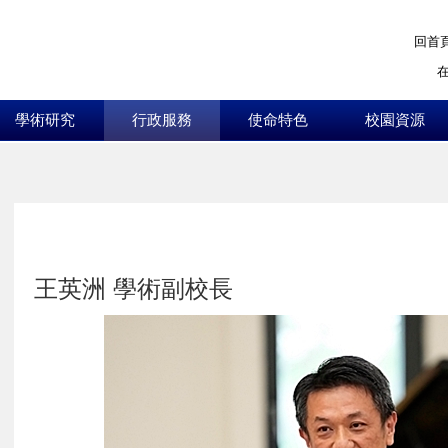
回首
學術研究
行政服務
使命特色
校園資源
:::
王英洲 學術副校長