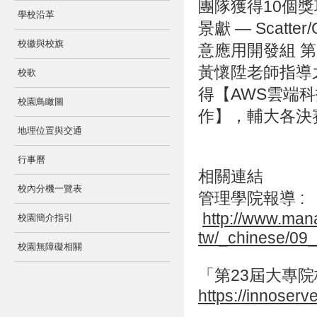
團隊獲得10個
學校沿革
景獻 — Scatte
校徽與校旗
意應用開發組 
黃懷陞老師指導
校歌
得【AWS雲端
校園鳥瞰圖
作】，輔大各決
地理位置與交通
行事曆
相關連結
校內分機一覽表
管理學院報導 :
http://www.man
校園簡介指引
tw/_chinese/09
校園無障礙相關
「第23屆大專院
https://innoserve