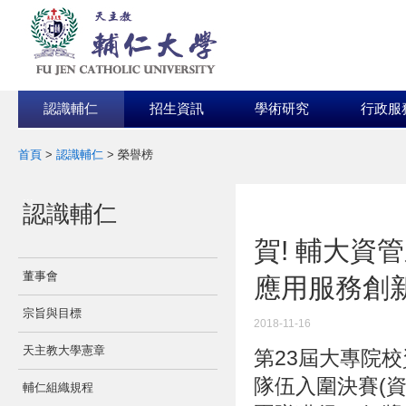
認識輔仁
招生資訊
學術研究
行政服
首頁
>
認識輔仁
>
榮譽榜
:::
認識輔仁
:::
賀! 輔大資
董事會
應用服務創
宗旨與目標
2018-11-16
天主教大學憲章
第23屆大專院
隊伍入圍決賽(資
輔仁組織規程