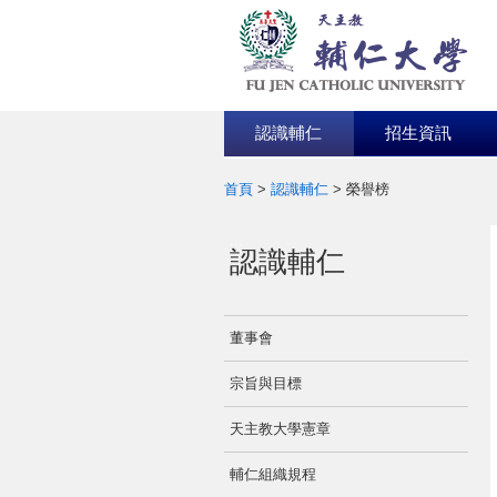
認識輔仁
招生資訊
首頁
>
認識輔仁
>
榮譽榜
:::
認識輔仁
董事會
宗旨與目標
天主教大學憲章
輔仁組織規程