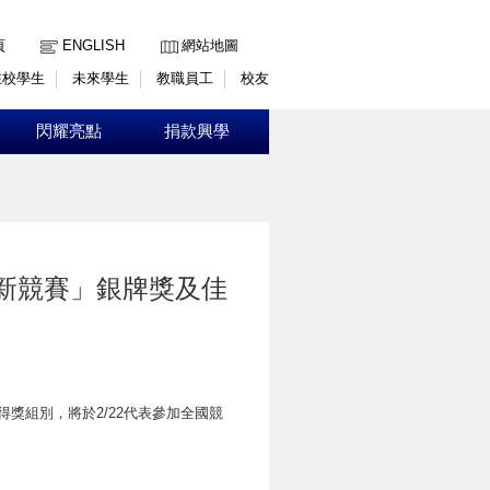
:::
頁
ENGLISH
網站地圖
在校學生
未來學生
教職員工
校友
閃耀亮點
捐款興學
創新競賽」銀牌獎及佳
得獎組別，將於2/22代表參加全國競