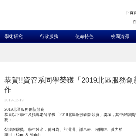
回首
學術研究
行政服務
使命特色
校園資源
:::
恭賀!!資管系同學榮獲「2019北區服務
作
2019-12-19
2019北區服務創新競賽
恭喜以下學生及指導老師榮獲「2019北區服務創新競賽」獎項，
其中銀牌獎
賽：
榮獲銀牌獎、學生姓名：傅可為、莊汧汧、謝帛軒、程國維、黃力柏
題目：Care & Match