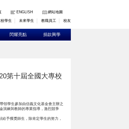
:::
頁
ENGLISH
網站地圖
在校學生
未來學生
教職員工
校友
閃耀亮點
捐款興學
020第十屆全國大專校
師帶領學生參加由信義文化基金會主辦之
討論演練與教師的專業指導，激烈競爭
狀給予獲獎師生，除肯定學生的努力，