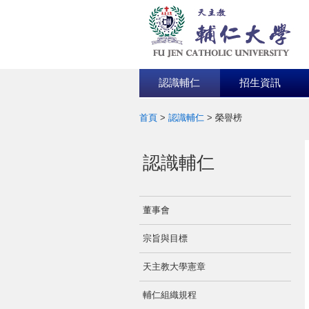
認識輔仁
招生資訊
首頁
>
認識輔仁
>
榮譽榜
:::
認識輔仁
董事會
宗旨與目標
天主教大學憲章
輔仁組織規程