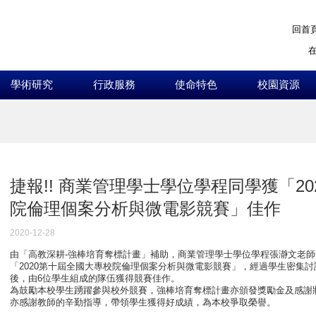
回首
學術研究
行政服務
使命特色
校園資源
:::
捷報!! 商業管理學士學位學程同學獲「2
院倫理個案分析與微電影競賽」佳作
2020-12-28
由「高教深耕-強棒培育奪標計畫」補助，商業管理學士學位學程張瀞文老
「2020第十屆全國大專校院倫理個案分析與微電影競賽」，經過學生密集
後，由6位學生組成的隊伍獲得競賽佳作。
為鼓勵本校學生踴躍參與校外競賽，強棒培育奪標計畫亦頒發獎勵金及感謝
亦感謝教師的辛勤指導，帶領學生獲得好成績，為本校爭取榮譽。