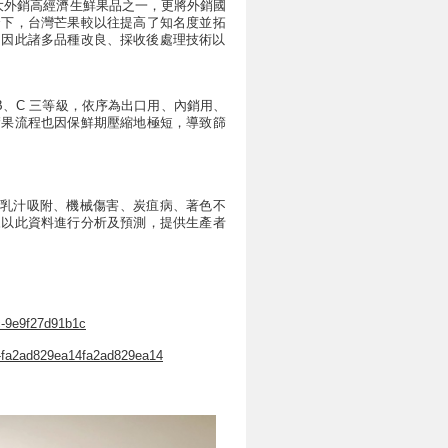
大外銷高經濟生鮮果品之一，更將外銷國
合下，
台灣芒果較以往提高了知名度並拓
，
因此諸多品種改良、
採收後處理技術以
B、C 三等級，依序為出口用、內銷用、
篩果流程也因保鮮期壓縮地極短，導致篩
乳汁吸附、機械傷害、炭疽病、著色不
來以此資料進行分析及預測，提供生產者
-9e9f27d91b1c
-fa2ad829ea14
fa2ad829ea14