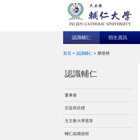
認識輔仁
招生資訊
首頁
>
認識輔仁
>
榮譽榜
:::
認識輔仁
董事會
宗旨與目標
天主教大學憲章
輔仁組織規程