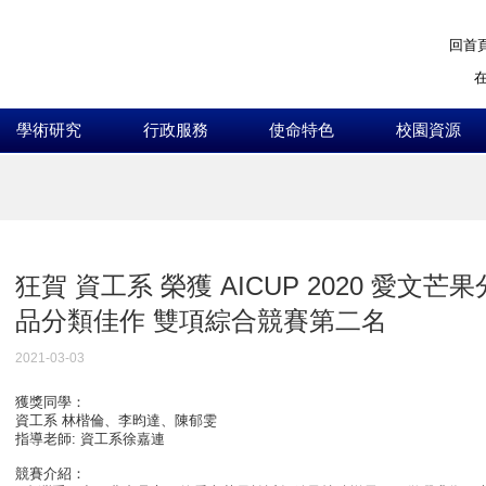
回首
學術研究
行政服務
使命特色
校園資源
:::
狂賀 資工系 榮獲 AICUP 2020 愛文
品分類佳作 雙項綜合競賽第二名
2021-03-03
獲獎同學：
資工系 林楷倫、李昀達、陳郁雯
指導老師: 資工系徐嘉連
競賽介紹：