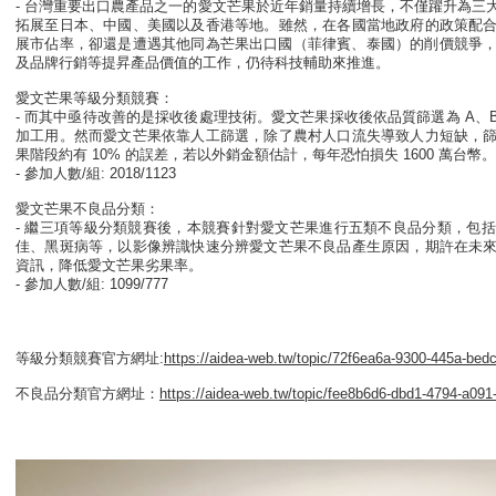
- 台灣重要出口農產品之一的愛文芒果於近年銷量持續增長，
不僅躍升為三
拓展至日本、
中國、美國以及香港等地。雖然，在各國當地政府的政策配
展市佔率，
卻還是遭遇其他同為芒果出口國（菲律賓、泰國）的削價競爭
及品牌行銷等提昇產品價值的工作，
仍待科技輔助來推進。
愛文芒果等級分類競賽：
- 而其中亟待改善的是採收後處理技術。愛文芒果採收後依品質篩選為 A、
加工用。
然而愛文芒果依靠人工篩選，除了農村人口流失導致人力短缺，
果階段約有 10% 的誤差，若以外銷金額估計，每年恐怕損失 1600 萬台幣。
- 參加人數/組: 2018/1123
愛文芒果不良品分類：
- 繼三項等級分類競賽後，本競賽針對愛文芒果進行五類不良品分類，
包括
佳、黑斑病等，
以影像辨識快速分辨愛文芒果不良品產生原因，
期許在未
資訊，
降低愛文芒果劣果率。
- 參加人數/組: 1099/777
等級分類競賽官方網址:
https://aidea-web.
tw/topic/72f6ea6a-9300-445a-
bedc
不良品分類官方網址：
https://aidea-web.
tw/topic/fee8b6d6-dbd1-4794-
a091