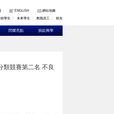
:::
頁
ENGLISH
網站地圖
在校學生
未來學生
教職員工
校友
閃耀亮點
捐款興學
芒果分類競賽第二名 不良