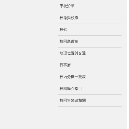
學校沿革
校徽與校旗
校歌
校園鳥瞰圖
地理位置與交通
行事曆
校內分機一覽表
校園簡介指引
校園無障礙相關