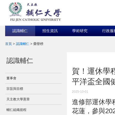
認識輔仁
招生資訊
學術研究
行政服
首頁
>
認識輔仁
>
榮譽榜
:::
認識輔仁
:::
賀！運休學程
董事會
平洋盃全國
宗旨與目標
2025-10-01
天主教大學憲章
進修部運休學程
花蓮，參與20
輔仁組織規程