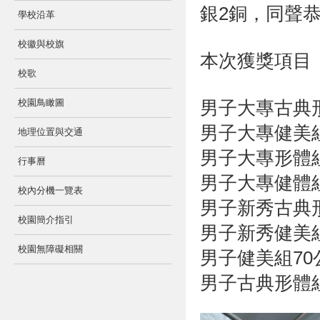
銀2銅，同聲
學校沿革
校徽與校旗
本次獲獎項目
校歌
校園鳥瞰圖
男子大專古典形
男子大專健美
地理位置與交通
男子大專形體組
行事曆
男子大專健體組
校內分機一覽表
男子新秀古典形
校園簡介指引
男子新秀健美
校園無障礙相關
男子健美組7
男子古典形體組