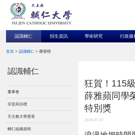
認識輔仁
招生資訊
學術研究
行政服
首頁
>
認識輔仁
>
榮譽榜
:::
認識輔仁
:::
狂賀！115
董事會
薛雅蘋同學榮
宗旨與目標
特別獎
天主教大學憲章
2026-07-07
輔仁組織規程