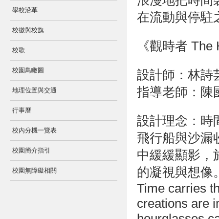
浪漫地把時間
學校沿革
在流動與停駐
校徽與校旗
《觀時者 The H
校歌
校園鳥瞰圖
設計師：林詩
指導老師：陳
地理位置與交通
行事曆
設計理念：時
校內分機一覽表
飛行船與沙漏
校園簡介指引
中緩緩顯影，
的凝視與想像
校園無障礙相關
Time carries t
creations are i
hourglasses ca