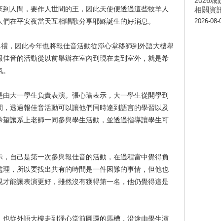
202
來到人間，要作人世間的王，因此天使便透過這些牧羊人
相關資
人們在平安夜當天互相唱歌分享耶穌誕生的好消息。
2026-08-
典禮，因此今年也將報佳音活動從淨心堂移師到外語大樓舉
報佳音的活動從以前舉辦在室內到現在走到室外，就是希
氛。
是由大一學生負責表演。張心瑜表示，大一學生從開學到
間，透過報佳音活動可以讓他們同時達到語言的學習以及
希望讓系上老師一同參與學生活動，並透過指導讓學生可
示，自己是第一次參與報佳音的活動，在過程當中覺得負
處理，所以要找出共有的時間是一件困難的事情，但他也
現才能讓表演更好，雖然沒有獲得第一名，他仍覺得這是
，也從外語大樓走到淨心堂前圓環的馬槽，沿途由學生演