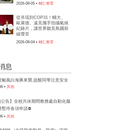
2026-08-05 •
輔仁教育
從帛琉到COP31！輔大、
歐萊德、遠見攜手拍攝氣候
紀錄片，讓世界聽見島國前
線聲音
2026-08-04 •
輔仁教育
消息
度颱風白海豚來襲,提醒同學注意安全
06 •
其他
機公告】全校共休期間教務處自動化服
將暫停各項申請⛔
06 •
其他