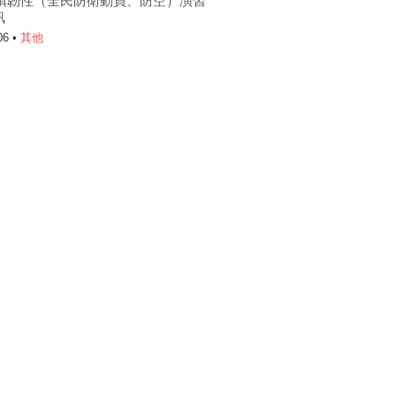
6城鎮韌性（全民防衛動員、防空）演習
訊
06 •
其他