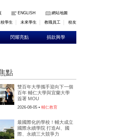
:::
頁
ENGLISH
網站地圖
在校學生
未來學生
教職員工
校友
閃耀亮點
捐款興學
焦點
雙百年大學攜手迎向下一個
百年 輔仁大學與宜蘭大學
簽署 MOU
2026-08-05 •
輔仁教育
最國際化的學校！輔大成立
國際永續學院 打造AI、國
際、永續三大競爭力