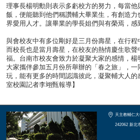
理事長楊明勳則表示多虧校方的努力，每當他
飯，便能聽到他們稱讚輔大畢業生，有創造力
界愛用人才。讓畢業的學長姐們與有榮焉，感
與會校友中有多位剛好是三月份壽星，在行程
而校長也是當月壽星，在校友的熱情慶生歌聲
福。台南市校友會致力於凝聚大家的感情，楊
大家攜伴參加五月份所舉辦的「春之旅」，一
玩，能有更多的時間認識彼此，凝聚輔大人的
室校園記者李翊甄報導】
天主教輔仁大
242062 新