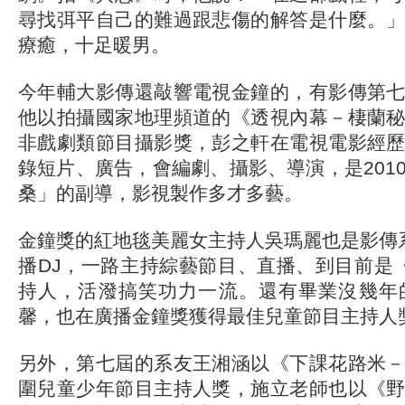
尋找弭平自己的難過跟悲傷的解答是什麼。
療癒，十足暖男。
今年輔大影傳還敲響電視金鐘的，有影傳第
他以拍攝國家地理頻道的《透視內幕－棲蘭
非戲劇類節目攝影獎，彭之軒在電視電影經
錄短片、廣告，會編劇、攝影、導演，是201
桑」的副導，影視製作多才多藝。
金鐘獎的紅地毯美麗女主持人吳瑪麗也是影傳
播DJ，一路主持綜藝節目、直播、到目前是
持人，活潑搞笑功力一流。還有畢業沒幾年
馨，也在廣播金鐘獎獲得最佳兒童節目主持人
另外，第七屆的系友王湘涵以《下課花路米
圍兒童少年節目主持人獎，施立老師也以《