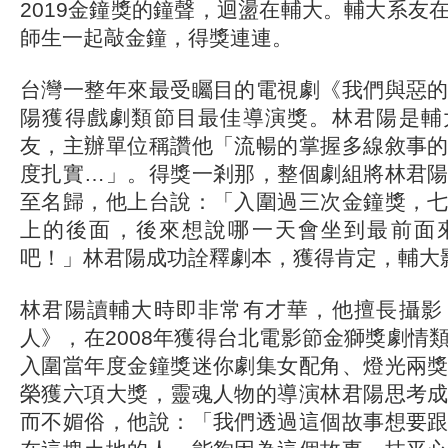
2019金鐘獎的鐘聲，迴盪在輔大。輔大系友
師生一起敲金鐘，得獎連連。
台灣一整年來最受矚目的電視劇《我們與惡
陽獲得戲劇類節目最佳導演獎。林君陽是輔
友，主辦單位稱讚他「流暢的掌握多線敘事
度扎實…」。得獎一剎那，整個劇組將林君
至名歸，他上台說：「入圍過三次金鐘獎，
上的後面，後來想說哪一天會坐到最前面
吧！」林君陽成功詮釋劇本，獲得肯定，輔大
林君陽讀輔大時即非常有才華，他擅長攝影
人》，在2008年獲得台北電影節金獅獎劇情
入圍當年度金鐘獎迷你劇集女配角、燈光兩
榮獲六項大獎，靈魂人物的導演林君陽思考
而不媚俗，他說：「我們透過這個故事想要