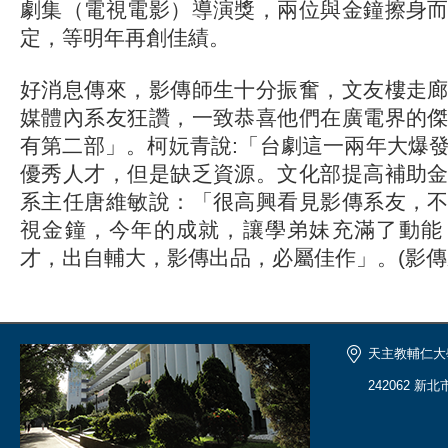
劇集（電視電影）導演獎，兩位與金鐘擦身
定，等明年再創佳績。
好消息傳來，影傳師生十分振奮，文友樓走
媒體內系友狂讚，一致恭喜他們在廣電界的
有第二部」。柯妧青說:「台劇這一兩年大爆
優秀人才，但是缺乏資源。文化部提高補助
系主任唐維敏說：「很高興看見影傳系友，
視金鐘，今年的成就，讓學弟妹充滿了動能
才，出自輔大，影傳出品，必屬佳作」。(影傳
天主教輔仁大
242062 新