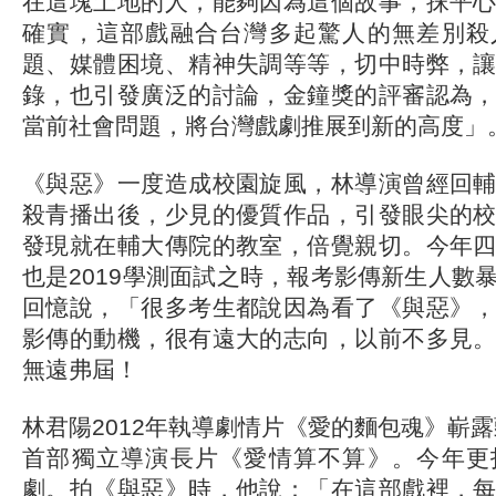
在這塊土地的人，能夠因為這個故事，抹平
確實，這部戲融合台灣多起驚人的無差別殺
題、媒體困境、精神失調等等，切中時弊，
錄，也引發廣泛的討論，金鐘獎的評審認為
當前社會問題，將台灣戲劇推展到新的高度」
《與惡》一度造成校園旋風，林導演曾經回
殺青播出後，少見的優質作品，引發眼尖的
發現就在輔大傳院的教室，倍覺親切。今年
也是2019學測面試之時，報考影傳新生人數
回憶說，「很多考生都說因為看了《與惡》
影傳的動機，很有遠大的志向，以前不多見
無遠弗屆！
林君陽2012年執導劇情片《愛的麵包魂》嶄露
首部獨立導演長片《愛情算不算》。今年更
劇。拍《與惡》時，他說：「在這部戲裡，