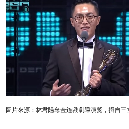
圖片來源：林君陽奪金鐘戲劇導演獎，攝自三