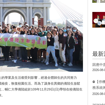
最新
因應中
2026-08-
生的學業及生活都受到影響，經過全體師生的共同努力
⛔【停
成檢疫，恢復校園生活。而為了讓身在異鄉的僑陸生放鬆
務系統
輔仁大學僑陸組於109年11月29日(日)帶領在校僑陸生
2026-08-
旅。