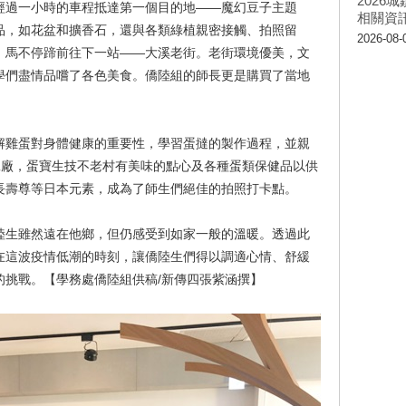
202
經過一小時的車程抵達第一個目的地——魔幻豆子主題
相關資
品，如花盆和擴香石，還與各類綠植親密接觸、拍照留
2026-08-
，馬不停蹄前往下一站——大溪老街。老街環境優美，文
學們盡情品嚐了各色美食。僑陸組的師長更是購買了當地
解雞蛋對身體健康的重要性，學習蛋撻的製作過程，並親
工廠，蛋寶生技不老村有美味的點心及各種蛋類保健品以供
長壽尊等日本元素，成為了師生們絕佳的拍照打卡點。
陸生雖然遠在他鄉，但仍感受到如家一般的溫暖。透過此
在這波疫情低潮的時刻，讓僑陸生們得以調適心情、舒緩
的挑戰。【學務處僑陸組供稿/新傳四張紫涵撰】