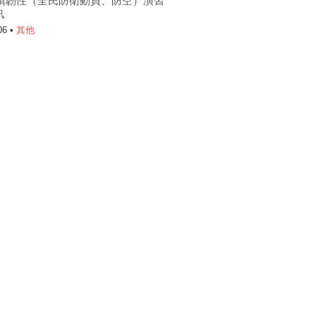
6城鎮韌性（全民防衛動員、防空）演習
訊
06 •
其他