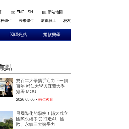
:::
頁
ENGLISH
網站地圖
在校學生
未來學生
教職員工
校友
閃耀亮點
捐款興學
焦點
雙百年大學攜手迎向下一個
百年 輔仁大學與宜蘭大學
簽署 MOU
2026-08-05 •
輔仁教育
最國際化的學校！輔大成立
國際永續學院 打造AI、國
際、永續三大競爭力