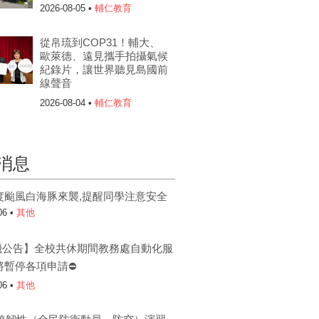
2026-08-05 •
輔仁教育
從帛琉到COP31！輔大、
歐萊德、遠見攜手拍攝氣候
紀錄片，讓世界聽見島國前
線聲音
2026-08-04 •
輔仁教育
消息
度颱風白海豚來襲,提醒同學注意安全
06 •
其他
機公告】全校共休期間教務處自動化服
將暫停各項申請⛔
06 •
其他