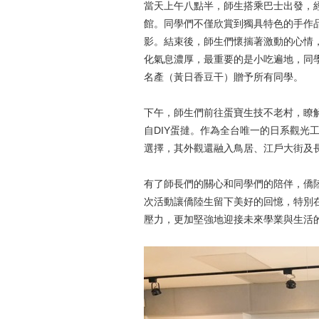
當天上午八點半，師生搭乘巴士出發，
館。同學們不僅欣賞到獨具特色的手作
影。結束後，師生們懷揣著激動的心情
化氣息濃厚，最重要的是小吃遍地，同
名產（黃日香豆干）贈予所有同學。
下午，師生們前往蛋寶生技不老村，瞭
自DIY蛋撻。作為全台唯一的日系觀光
選擇，其外觀還融入鳥居、江戶大街及
有了師長們的關心和同學們的陪伴，僑
次活動讓僑陸生留下美好的回憶，特別
壓力，更加堅強地迎接未來學業與生活