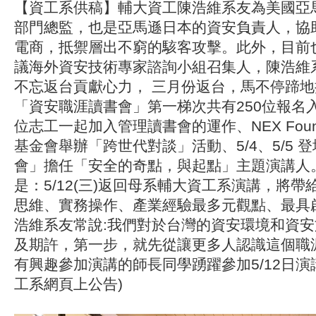
【資工系供稿】輔大資工陳浩維系友為美國亞
部門總監，也是亞馬遜日本的資安負責人，協
電商，抵禦層出不窮的駭客攻擊。此外，目前
議海外資安技術專家諮詢小組召集人，陳浩維
不忘返台貢獻心力， 三月份返台，馬不停蹄
「資安職涯讀書會」第一梯次共有250位報名
位志工一起加入管理讀書會的運作、NEX Found
基金會舉辦「跨世代對談」活動、5/4、5/5 
會」擔任「安全的奇點，與起點」主題演講人
是：5/12(三)返回母系輔大資工系演講，將
思維、實務操作、產業經驗最多元觀點、最具
浩維系友常說:我們對於台灣的資安環境和資
及期許，第一步，就先從讓更多人認識這個職
有興趣參加演講的師長同學踴躍參加5/12日演
工系網頁上公告)