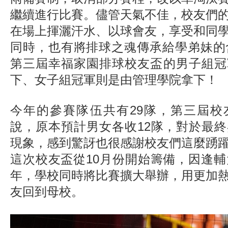
繼續進行比賽。儘管天氣不佳，校友們
在場上揮灑汗水、以球會友，享受和同
同時，也有將排球之魂傳承給學弟妹的含
第三屆幸福家園排球校友盃的男子組冠
下、女子組冠軍則是由管理學院拿下！
今年的參賽隊伍共有29隊，第三屆校
說，原本預計男女各收12隊，對於最
現象，感到驚訝也很感謝校友們這麼踴
這次校友盃從10月份開始籌備，因逢輔
年，學校同時將比賽擴大舉辦，用更加
友回到母校。