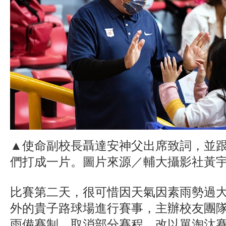
▲使命副校長聶達安神父出席致詞，並
們打成一片。圖片來源／輔大攝影社黃
比賽第二天，很可惜因天氣因素雨勢過
外的貴子路球場進行賽事，主辦校友團
雨備賽制，取消部分賽程，改以單淘汰