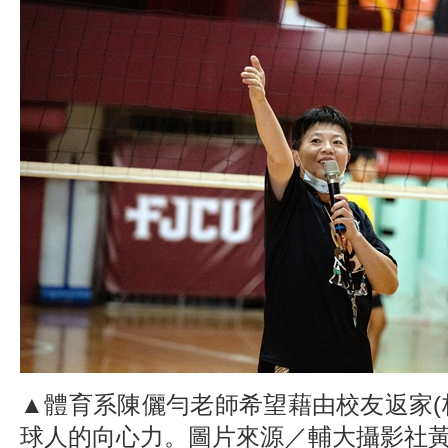
▲體育系陳儷勻老師希望藉由校友返家(
球人的向心力。圖片來源／輔大攝影社