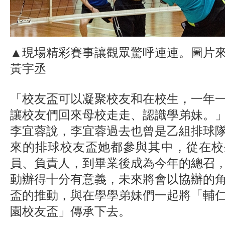
▲現場精彩賽事讓觀眾驚呼連連。圖片
黃宇丞
「校友盃可以凝聚校友和在校生，一年
讓校友們回來母校走走、認識學弟妹。
李宜蓉說，李宜蓉過去也曾是乙組排球
來的排球校友盃她都參與其中，從在校
員、負責人，到畢業後成為今年的總召
動辦得十分有意義，未來將會以協辦的
盃的推動，與在學學弟妹們一起將「輔
園校友盃」傳承下去。