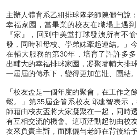
主辦人體育系乙組排球隊老師陳儷勻說
幸福家園，當畢業的校友在職場上遇到
『家』，回到中美堂打球發洩所有不愉
發，同時和母校、學弟妹牽起連結。」
在輔大服務的第30年，培育了許許多
出輔大的幸福排球家園，凝聚著輔大排
一屆屆的傳承下，變得更加茁壯、團結
「校友盃是一個年度的聚會，在工作之
鬆。」第35屆企管系校友邱建智表示
師藉由校友盃將大家凝聚在一起，同時
有互相交流的機會。這項活動起初由校
友來負責主辦，而陳儷勻老師在背後給