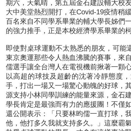
期六，天氣晴，第五屆金石建設輔大校
大中美堂熱烈開打，在Covid-19疫情
百名來自不同學系畢業的輔大學長姊們
的強力推手，正是本校經濟學系畢業的
即使對桌球運動不太熟悉的朋友，可能還記
東京奧運那些令人熱血沸騰的賽事，來
儒選手讓全台灣人在電視機前揪著一顆
以高超的球技及超齡的沈著冷靜態度，
手，打出一場又一場驚心動魄的好球，
源支持小林同學訓練的能量來源，金石
學長肯定是最強而有力的應援團！不僅
還公開表示：「只要林昀儒一直打球，
他，他打多久我就支持多久。」這麼霸