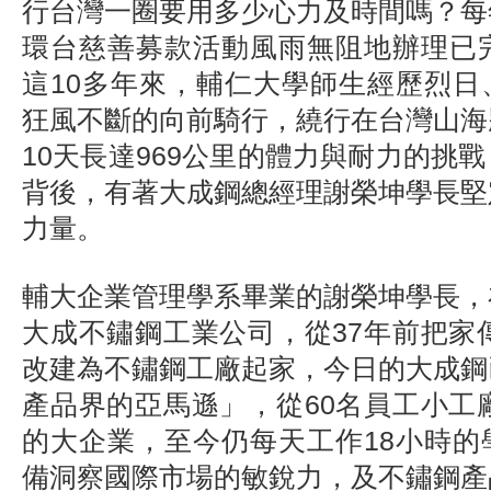
行台灣一圈要用多少心力及時間嗎？每
環台慈善募款活動風雨無阻地辦理已完
這10多年來，輔仁大學師生經歷烈日
狂風不斷的向前騎行，繞行在台灣山海
10天長達969公里的體力與耐力的挑
背後，有著大成鋼總經理謝榮坤學長堅
力量。
輔大企業管理學系畢業的謝榮坤學長，
大成不鏽鋼工業公司，從37年前把家傳
改建為不鏽鋼工廠起家，今日的大成鋼
產品界的亞馬遜」，從60名員工小工廠
的大企業，至今仍每天工作18小時的
備洞察國際市場的敏銳力，及不鏽鋼產