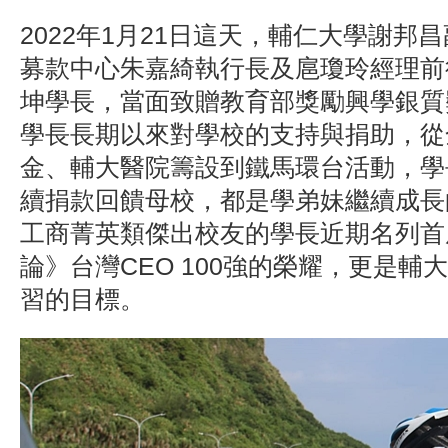
2022年1月21日這天，輔仁大學謝邦
募款中心朱嘉綺執行長及扈瓊玲經理前
坤學長，當面致贈教育部獎勵興學銀質
學長長期以來對學校的支持與捐助，從
金、輔大醫院籌設到鐵馬環台活動，學
續捐款回饋母校，都是學弟妹繼續成長
工商菁英類傑出校友的學長近期名列首
論》台灣CEO 100強的榮耀，更是輔
習的目標。