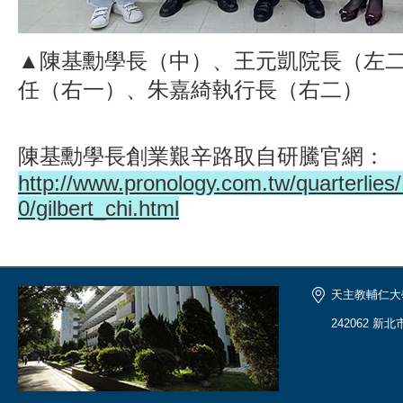
▲陳基勳學長（中）、王元凱院長（左
任（右一）、朱嘉綺執行長（右二）
陳基勳學長創業艱辛路取自研騰官網：
http://www.pronology.com.tw/quarterli
0/gilbert_chi.html
天主教輔仁大
242062 新