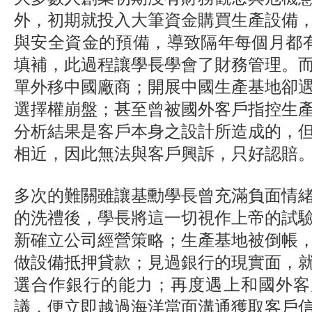
外，初期就投入大筆資金購買生產設備
與安全資金的預備，導致隔年每個月都有
填補，此過程讓學長學會了財務管理。
單外移中國廠商；開展中國生產基地卻
選擇權崩盤；甚至曾被國外客戶指控生
分析結果是客戶本身之設計所造成的，
相近，因此無法與客戶興訴，只好認賠
多次的難關雖讓基勳學長曾充滿負面情
的洗禮後，學長將這一切視作上帝的試
新確立公司經營策略；生產基地被倒帳
做設備抵押貸款；見過銀行的現實面，
選合作銀行的能力；再度遇上和國外客
議，便立即越過海洋當面溝通獲取客戶