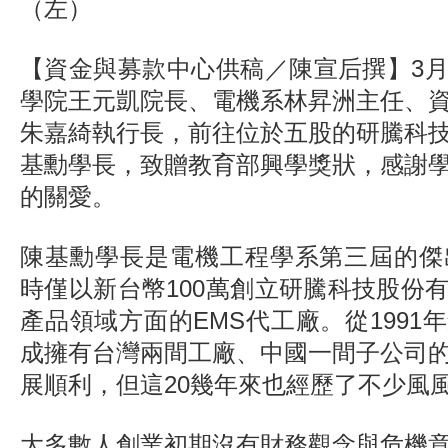
（左）
【資金與募款中心供稿／陳宣后撰】3
學院王元凱院長、電機系林昇洲主任、
朱嘉綺執行長，前往位於五股的研騰科
基勳學長，致贈教育部興學獎狀，感謝
的關愛。
陳基勳學長是電機工程學系第三屆的傑
時僅以新台幣100萬創立研騰科技股份
產品領域方面的EMS代工廠。從1991
成擁有台灣兩間工廠、中國一間子公司
展順利，但這20幾年來也經歷了不少風
大多數人創業初期沒有財務觀念與危機