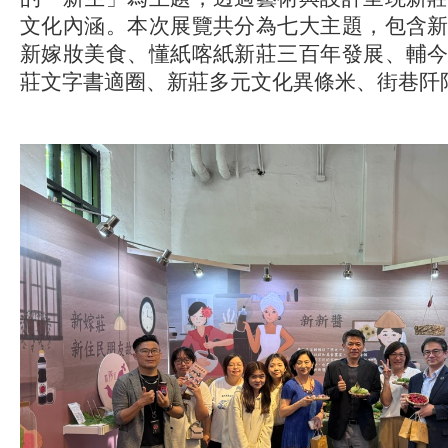
文化內涵。本次展覽共分為七大主題，包含
新嫁妝美食、懂紙喀紙新莊三百年發展、輔
莊文字書適圈、新莊多元文化異條米、街巷阡