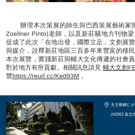
辦理本次策展的師生與巴西策展藝術家陳宏宇(C
Zoellner Pinto)老師，以及新莊騷地方
促成了此次「在地出發，國際立足」文創展
與媒介，詮釋新莊地區三百多年來豐富的移
本次展覽，實踐新莊與輔大文化傳遞的社會
對於地方有所貢獻。相關訊息請見
輔大文創F
覽
https://reurl.cc/Ked93M
。
天主教輔仁大
242062 新