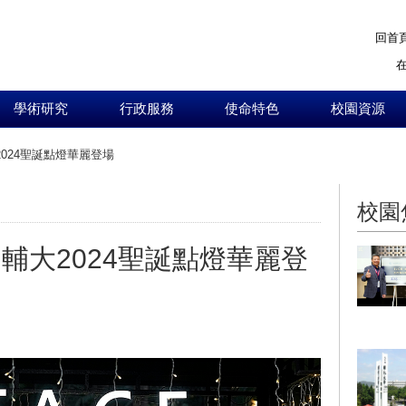
回首
學術研究
行政服務
使命特色
校園資源
024聖誕點燈華麗登場
:::
校園
輔大2024聖誕點燈華麗登