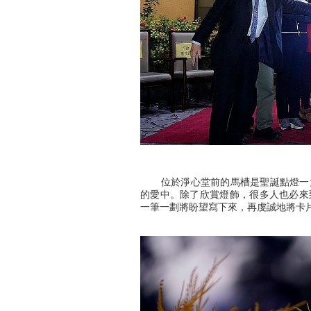
位於淨心堂前的馬槽是聖誕點燈一大
的愛中。除了欣賞燈飾，很多人也必來
一筆一劃將盼望寫下來，再虔誠地將卡