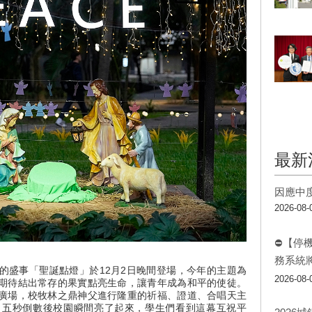
最新
因應中
2026-08-
⛔【停
務系統
的盛事「聖誕點燈」於12月2日晚間登場，今年的主題為
2026-08-
期待結出常存的果實點亮生命，讓青年成為和平的使徒。
廣場，校牧林之鼎神父進行隆重的祈福、證道、合唱天主
，五秒倒數後校園瞬間亮了起來，學生們看到這幕互祝平