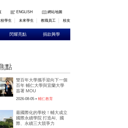
:::
頁
ENGLISH
網站地圖
在校學生
未來學生
教職員工
校友
閃耀亮點
捐款興學
焦點
雙百年大學攜手迎向下一個
百年 輔仁大學與宜蘭大學
簽署 MOU
2026-08-05 •
輔仁教育
最國際化的學校！輔大成立
國際永續學院 打造AI、國
際、永續三大競爭力