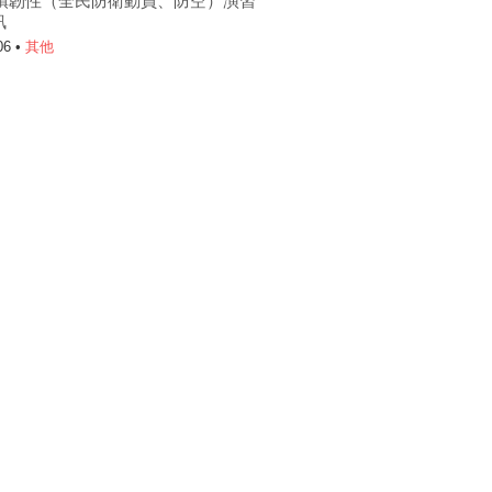
6城鎮韌性（全民防衛動員、防空）演習
訊
06 •
其他