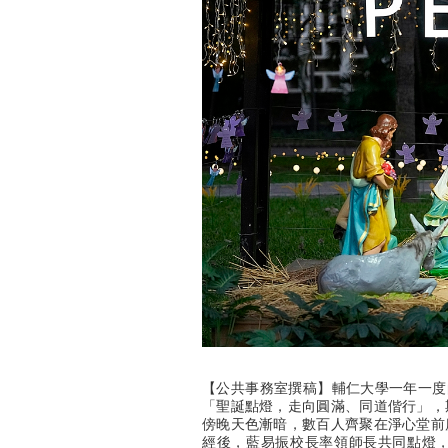
【公共事務室撰稿】輔仁大學一年一度
「聖誕點燈，走向圓滿、同道偕行」，
傍晚天色漸暗，數百人齊聚在淨心堂前
經後，藍易振校長率領師長共同點燈