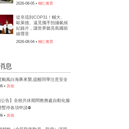
2026-08-05 •
輔仁教育
從帛琉到COP31！輔大、
歐萊德、遠見攜手拍攝氣候
紀錄片，讓世界聽見島國前
線聲音
2026-08-04 •
輔仁教育
消息
度颱風白海豚來襲,提醒同學注意安全
06 •
其他
機公告】全校共休期間教務處自動化服
將暫停各項申請⛔
06 •
其他