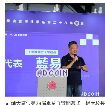
▲ 輔大廣告第28屆畢業展覽開幕式＿輔大校