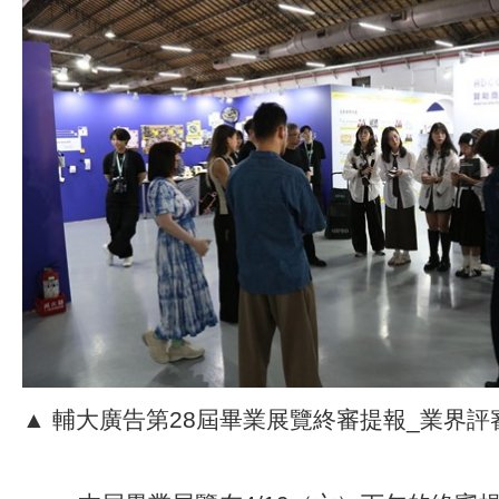
▲ 輔大廣告第28屆畢業展覽終審提報_業界評