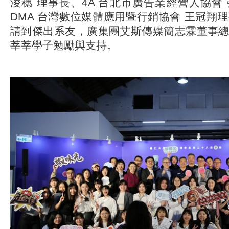
淩穗 理事長、4A 台北市廣告業經營人協會
DMA 台灣數位媒體應用暨行銷協會 王冠翔
請到傑出系友，廣集團艾斯傳媒簡志霖董事
莘莘學子勉勵與支持。