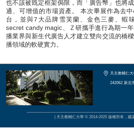
也不該被既定框架侷限，而「廣告幣」也將
通、可增值的市場資產。 本次畢展作為去
台，並與7大品牌雪芙蘭、金色三麥、蝦味先、
secret candy magic、Ｚ研攜手進行為
播業界與新生代廣告人才建立雙向交流的橋
播領域的軟硬實力。
天主教輔仁大
242062 新
| 天主教輔仁大學 © 2014-2025 版權所有，