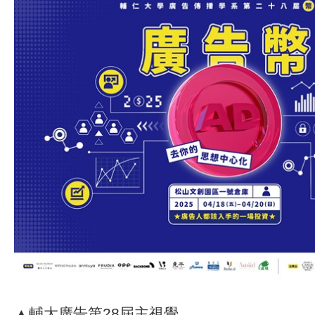
▲輔大廣告第28屆主視覺