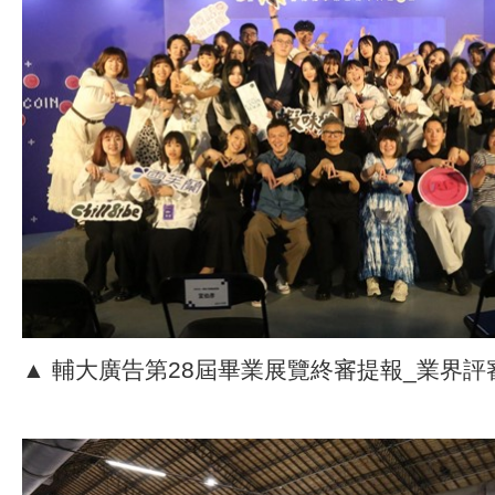
▲ 輔大廣告第28屆畢業展覽終審提報_業界評