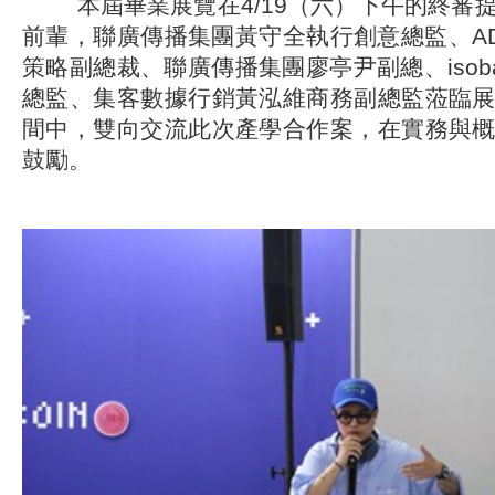
本屆畢業展覽在4/19（六）下午的終審
前輩，聯廣傳播集團黃守全執行創意總監、A
策略副總裁、聯廣傳播集團廖亭尹副總、isob
總監、集客數據行銷黃泓維商務副總監蒞臨
間中，雙向交流此次產學合作案，在實務與
鼓勵。