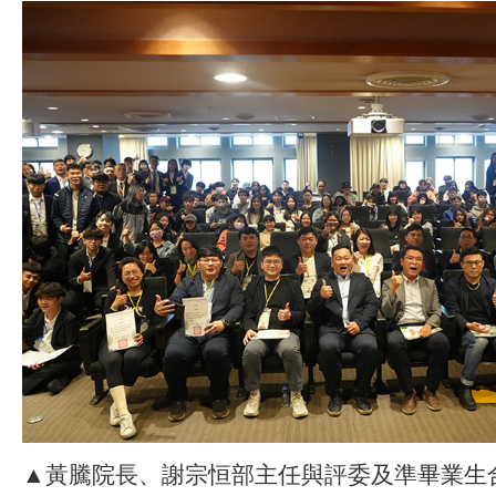
▲黃騰院長、謝宗恒部主任與評委及準畢業生