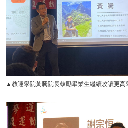
▲教運學院黃騰院長鼓勵畢業生繼續攻讀更高