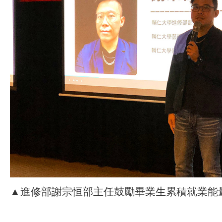
▲進修部謝宗恒部主任鼓勵畢業生累積就業能