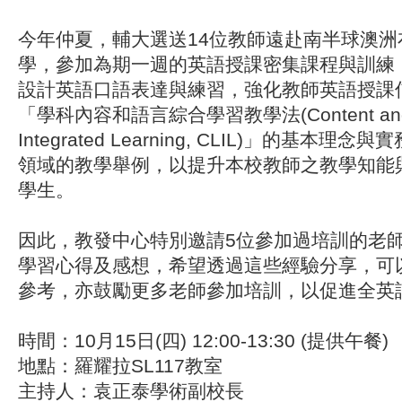
今年仲夏，輔大選送14位教師遠赴南半球澳洲
學
，參加為期一週的
英語授課
密集課程與訓練
設計英語口語表達與練習，強化教師英語授課
「
學科內容和語言綜合學習教學法
(Content a
Integrated Learning, CLIL)」的基本
領域的教學舉例，以提升本校教師之教學知能
學生。
因此，教發中心特別邀請5位參加過培訓的老
學習心得及感想
，希望透過這些經驗分享，可
參考，亦鼓勵更多老師參加培訓，以促進全英
時間：
10
月
15
日
(
四
)
12:00-13:30 (提供午餐)
地點：
羅耀拉
SL117
教室
主持人：袁正泰學術副校長