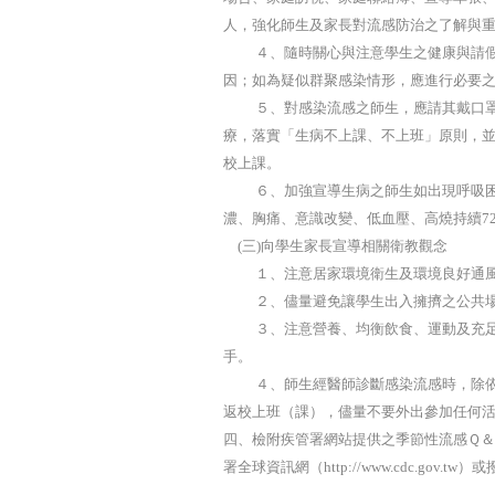
人，強化師生及家長對流感防治之了解與
４、隨時關心與注意學生之健康與請假
因；如為疑似群聚感染情形，應進行必要
５、對感染流感之師生，應請其戴口罩
療，落實「生病不上課、不上班」原則，並
校上課。
６、加強宣導生病之師生如出現呼吸困
濃、胸痛、意識改變、低血壓、高燒持續7
(三)向學生家長宣導相關衛教觀念
１、注意居家環境衛生及環境良好通
２、儘量避免讓學生出入擁擠之公共場
３、注意營養、均衡飲食、運動及充足
手。
４、師生經醫師診斷感染流感時，除依醫
返校上班（課），儘量不要外出參加任何
四、檢附疾管署網站提供之季節性流感Ｑ＆
署全球資訊網（http://www.cdc.gov.t