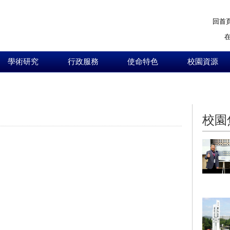
回首
學術研究
行政服務
使命特色
校園資源
:::
校園