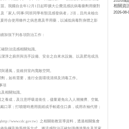
202
相關資
疫苗。我國自去年12月1日起即擴大公費流感抗病毒藥劑用藥對
2026-08-
及「家人/同事/同班同學有類流感發病者」2項，且尚未檢出
。爰符合使用條件之病患應及早用藥，以減低病毒對身體之影
持續加強下列各項防治工作：
確防治流感相關知識。
潔淨之廁所與洗手設備、安全之自來水設施、以及肥皂或洗
與通風，並維持室內寬敞空間。
劑，如有需要，進行全面環境清掃及消毒工作。
事項
及相關知識。
之養成，及注意呼吸道衛生，儘量避免出入人潮擁擠、空氣
配戴口罩；打噴嚏時應用面紙或手帕遮住口鼻，或用衣袖代替；
//www.cdc.gov.tw）之相關衛教宣導資料，透過相關集會
、佈告欄及跑馬燈等方式，將流感防治正確知識傳達學生及其家