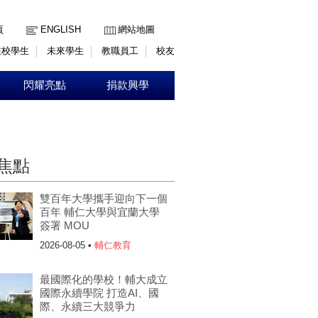
:::
頁
ENGLISH
網站地圖
在校學生
未來學生
教職員工
校友
閃耀亮點
捐款興學
焦點
雙百年大學攜手迎向下一個
百年 輔仁大學與宜蘭大學
簽署 MOU
2026-08-05 •
輔仁教育
最國際化的學校！輔大成立
國際永續學院 打造AI、國
際、永續三大競爭力