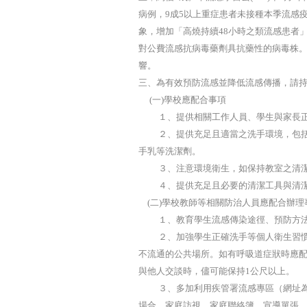
病例，9成5以上重症患者未接種本季流感
象，增加「高燒持續48小時之類流感患者」
對公費流感抗病毒藥劑具抗藥性的病毒株
響。
三、為有效預防流感並降低流感傳播，請
(一)學校應配合事項
１、提供相關工作人員、學生與家長正
２、提供充足且適當之洗手環境，包括
手乳等洗潔劑。
３、注意環境衛生，如保持教室之清潔
４、提供充足且必要的清潔工具與清潔
(二)學校教師等相關防治人員應配合辦理
１、教育學生流感傳染途徑、預防方法
２、加強學生正確洗手等個人衛生習慣
不流通的公共場所。如有呼吸道症狀時應
與他人交談時，儘可能保持1公尺以上。
３、多加利用疾管署流感專區（網址為http:
場合、家庭訪視、家庭聯絡簿、宣導單張