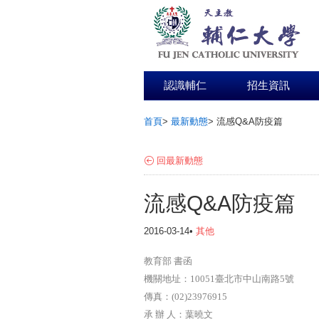
認識輔仁
招生資訊
首頁
>
最新動態
>
流感Q&A防疫篇
:::
回最新動態
流感Q&A防疫篇
2016-03-14•
其他
教育部 書函
機關地址：10051臺北市中山南路5號
傳真：(02)23976915
承 辦 人：葉曉文