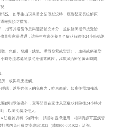
重視。
情況，如學生出現異常之請假狀況時，應聯繫家長瞭解原
之通報與預防措施。
，指導其適當休息與適當補充水分，並依醫師指示接受治
儘量與家長溝通，讓學生在家休養直至症狀解除後24小時始返
難、急促、發紺（缺氧、嘴唇發紫或變藍）、血痰或痰液變
2小時等流感危險徵兆應儘速就醫，以掌握治療的黃金時間。
風。
所，或與病患接觸。
睡眠，以增強個人的免疫力，吃東西前、如廁後需加強洗
師指示治療外，宣導請假在家休息至症狀解除後24小時才
活動，以避免傳染他人。
Ａ防疫篇資料1份(附件)，請善加宣導運用，相關資訊可至疾管
w）或撥打國內免付費防疫專線1922（或0800-001922）洽詢。