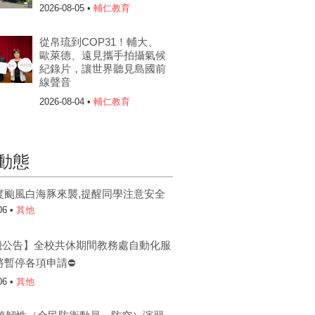
2026-08-05 •
輔仁教育
從帛琉到COP31！輔大、
歐萊德、遠見攜手拍攝氣候
紀錄片，讓世界聽見島國前
線聲音
2026-08-04 •
輔仁教育
動態
度颱風白海豚來襲,提醒同學注意安全
06 •
其他
機公告】全校共休期間教務處自動化服
將暫停各項申請⛔
06 •
其他