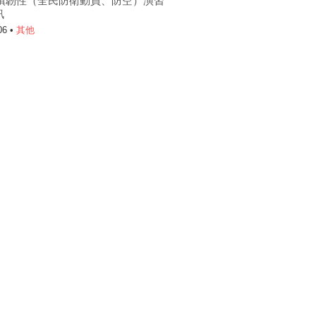
6城鎮韌性（全民防衛動員、防空）演習
訊
06 •
其他