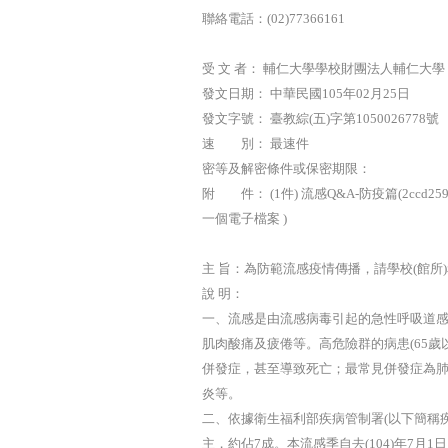
聯絡電話：(02)77366161
受 文 者： 輔仁大學學校財團法人輔仁大學
發文日期： 中華民國105年02月25日
發文字號： 臺教綜(五)字第1050026778號
速 別： 最速件
密等及解密條件或保密期限：
附 件： (1件) 流感Q&A-防疫篇(2ccd259eb88
一個電子檔案 )
主 旨：為防範流感疫情傳播，請學校(館
說 明：
一、流感是由流感病毒引起的急性呼吸道
肌肉酸痛及疲倦等。高危險群的病患(65
併發症，甚至導致死亡；最常見併發症為
炎等。
二、依據衛生福利部疾病管制署(以下簡稱疾
主，約佔7成。本流感季自去(104)年7月1