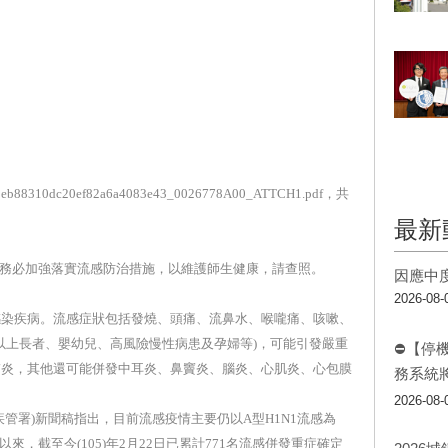
310dc20ef82a6a4083e43_0026778A00_ATTCH1.pdf，共
最新
所)務必加強落實流感防治措施，以維護師生健康，請查照。
因應中
2026-08-
感染疾病。流感症狀包括發燒、頭痛、流鼻水、喉嚨痛、咳嗽、
歲以上長者、嬰幼兒、高風險慢性病患及孕婦等)，可能引發嚴重
⛔【停
肺炎，其他還可能併發中耳炎、鼻竇炎、腦炎、心肌炎、心包膜
務系統
2026-08-
管署)新聞稿指出，目前流感疫情主要仍以A型H1N1流感為
日以來，截至今(105)年2月22日已累計771名流感併發重症確定