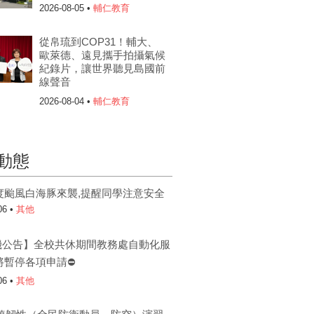
2026-08-05 •
輔仁教育
從帛琉到COP31！輔大、
歐萊德、遠見攜手拍攝氣候
紀錄片，讓世界聽見島國前
線聲音
2026-08-04 •
輔仁教育
動態
度颱風白海豚來襲,提醒同學注意安全
06 •
其他
機公告】全校共休期間教務處自動化服
將暫停各項申請⛔
06 •
其他