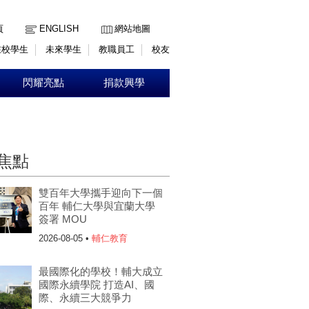
:::
頁
ENGLISH
網站地圖
在校學生
未來學生
教職員工
校友
閃耀亮點
捐款興學
焦點
雙百年大學攜手迎向下一個
百年 輔仁大學與宜蘭大學
簽署 MOU
2026-08-05 •
輔仁教育
最國際化的學校！輔大成立
國際永續學院 打造AI、國
際、永續三大競爭力