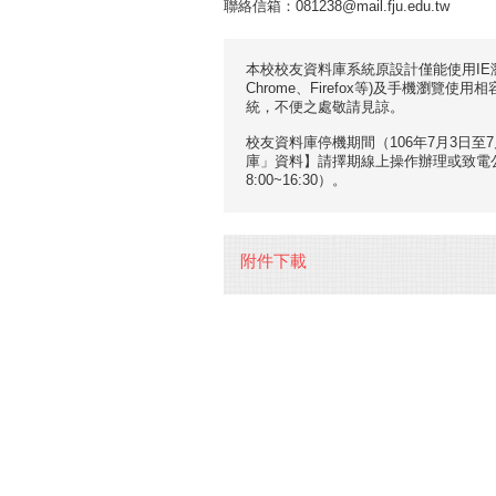
聯絡信箱：081238@mail.fju.edu.tw
本校校友資料庫系統原設計僅能使用IE瀏
Chrome、Firefox等)及手機瀏覽
統，不便之處敬請見諒。
校友資料庫停機期間（106年7月3日
庫」資料】請擇期線上操作辦理或致電公共
8:00~16:30）。
附件下載