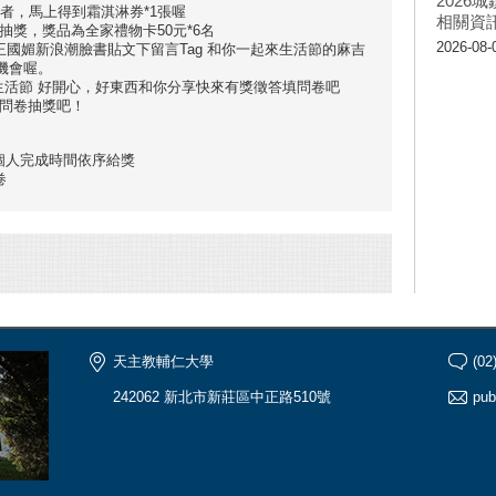
202
卷者，馬上得到霜淇淋券*1張喔
相關資
抽獎，獎品為全家禮物卡50元*6名
2026-08-
王國媚新浪潮臉書貼文下留言Tag 和你一起來生活節的麻吉
機會喔。
享生活節 好開心，好東西和你分享快來有獎徵答填問卷吧
填問卷抽獎吧！
照個人完成時間依序給獎
卷
天主教輔仁大學
(02
242062 新北市新莊區中正路510號
pub