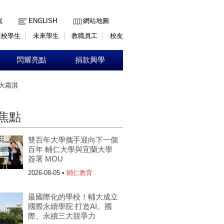
:::
頁
ENGLISH
網站地圖
在校學生
未來學生
教職員工
校友
閃耀亮點
捐款興學
大霜淇
焦點
雙百年大學攜手迎向下一個
百年 輔仁大學與宜蘭大學
簽署 MOU
2026-08-05 •
輔仁教育
最國際化的學校！輔大成立
國際永續學院 打造AI、國
際、永續三大競爭力