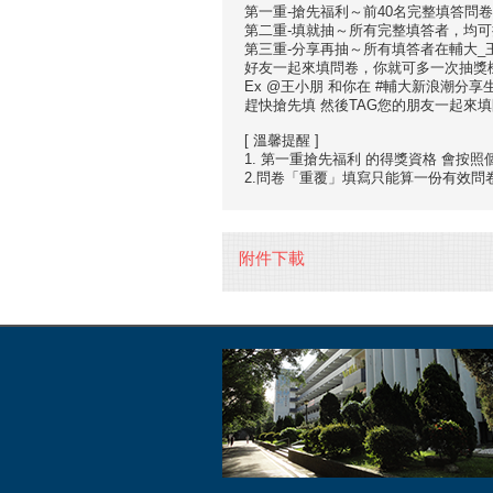
第一重-搶先福利～前40名完整填答問
第二重-填就抽～所有完整填答者，均可
第三重-分享再抽～所有填答者在輔大_
好友一起來填問卷，你就可多一次抽獎
Ex @王小朋 和你在 #輔大新浪潮分
趕快搶先填 然後TAG您的朋友一起來
[ 溫馨提醒 ]
1. 第一重搶先福利 的得獎資格 會按
2.問卷「重覆」填寫只能算一份有效問
附件下載