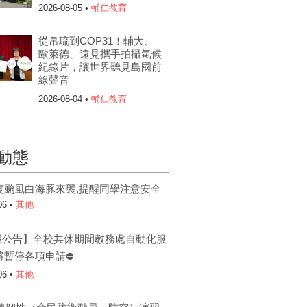
2026-08-05 •
輔仁教育
從帛琉到COP31！輔大、
歐萊德、遠見攜手拍攝氣候
紀錄片，讓世界聽見島國前
線聲音
2026-08-04 •
輔仁教育
動態
度颱風白海豚來襲,提醒同學注意安全
06 •
其他
機公告】全校共休期間教務處自動化服
將暫停各項申請⛔
06 •
其他