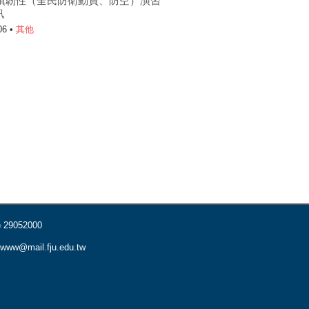
6城鎮韌性（全民防衛動員、防空）演習
訊
06 •
其他
) 29052000
www@mail.fju.edu.tw