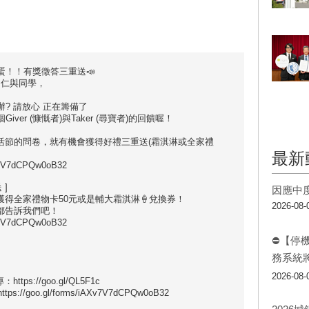
蛋！！有獎徵答三重送📣
同仁與同學，
? 請放心 正在籌備了
er (慷慨者)與Taker (尋寶者)的回饋喔！
！
生活節的問卷，就有機會獲得好禮三重送(霜淇淋或全家禮
最新
v7V7dCPQw0oB32
]
因應中
獲得全家禮物卡50元或是輔大霜淇淋🍦兌換券！
2026-08-
說都告訴我們吧！
v7V7dCPQw0oB32
⛔【停
務系統
2026-08-
s://goo.gl/QL5F1c
/goo.gl/forms/iAXv7V7dCPQw0oB32