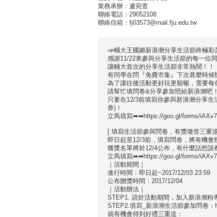
業務承辦：盧宛萱
聯絡電話：29052108
聯絡信箱：fj03573@mail.fju.edu.tw
📣輔大王國媚新浪潮分享生活節終極彩
感謝11/22來參與分享生活節的每一位
讓輔大首次的分享生活節非常熱鬧！！
有同學在問『免費市集』下次甚麼時候辦
為了讓往後活動更好玩更順暢，需要每個Giv
請幫忙填問卷&分享參加照給新浪潮吧
只要在12/3前填寫你參與新浪潮分享
券)！
立馬填寫➡➡https://goo.gl/forms/iAX
[ 填寫生活節參與問卷，有獎徵答三重送 
即日起至12/3前，填寫問卷，將有機會
獲獎名單將於12/4公布，有什麼話想
立馬填寫➡➡https://goo.gl/forms/iAX
｜活動期間｜
進行時間：即日起~2017/12/03 23:59
公布贈獎時間：2017/12/04
｜活動辦法｜
STEP1. 請於活動期間，加入新浪潮粉專：http
STEP2.填寫_新浪潮生活節參加問卷：https:/
就有機會得到好禮三重送：