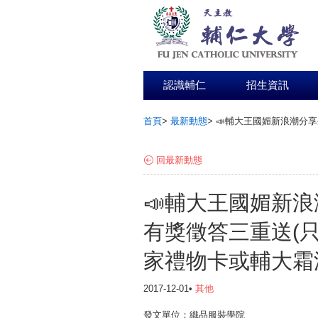
認識輔仁
招生資訊
首頁
>
最新動態
>
📣輔大王國媚新浪潮分
:::
回最新動態
📣輔大王國媚新
有獎徵答三重送(
家禮物卡或輔大霜
2017-12-01•
其他
發文單位：織品服裝學院