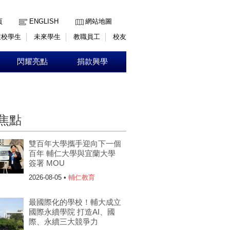
:::
頁
ENGLISH
網站地圖
在校學生
未來學生
教職員工
校友
閃耀亮點
捐款興學
焦點
雙百年大學攜手迎向下一個
百年 輔仁大學與宜蘭大學
簽署 MOU
2026-08-05 •
輔仁教育
最國際化的學校！輔大成立
國際永續學院 打造AI、國
際、永續三大競爭力