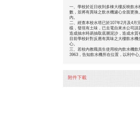
一、學校於近日收到多棟大樓反映飲水
數，並將有異味之飲水機濾心全面更換
內。
二、經查本校水塔已於107年2月及4
樣，發現有土味，已去電自來水公司請
造成抽水時易抽取底層泥沙，造成水質
目前學校針對反應有異味之大樓飲水機
心。
三、若校內教職員生使用校內飲水機飲
3963，告知飲水機所在位置，以利中
附件下載