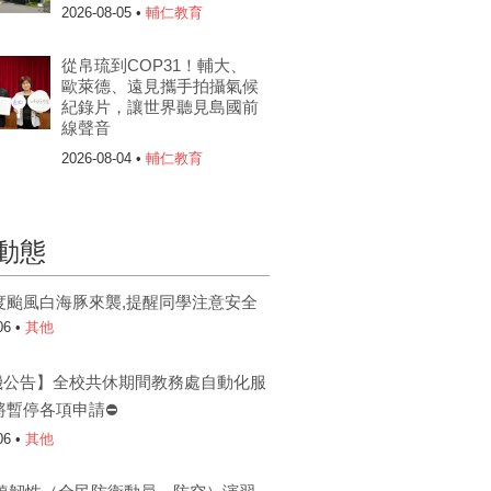
2026-08-05 •
輔仁教育
從帛琉到COP31！輔大、
歐萊德、遠見攜手拍攝氣候
紀錄片，讓世界聽見島國前
線聲音
2026-08-04 •
輔仁教育
動態
度颱風白海豚來襲,提醒同學注意安全
06 •
其他
機公告】全校共休期間教務處自動化服
將暫停各項申請⛔
06 •
其他