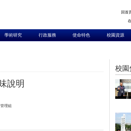
回首
學術研究
行政服務
使命特色
校園資源
:::
校園
味說明
生管理組