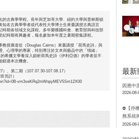
化的古典學學程。長年與芝加哥大學、紐約大學與普林斯頓
美知名古典學學者或代表性大學博士生來臺講授古典語言
紀時期各領域文化課程。多年榮獲國科會、教育部與科技部
世紀時期有興趣者，報名參加本年度之暑期密集課程。
康道佮（Douglas Cairns）來臺講授「荷馬史詩」與
理、心理學的專家，特別專注於文本與藝品中的「情緒」
以深厚的希臘文學養深入頗析荷馬史詩《伊利亞德》的學者並不
能錯過本次機會。
最新
7）、第二期（107.07.30-107.08.17）
分班另計）
open?id=0B-vm3seKRq2mWnpyMEV5Sm12X00
因應中
2026-08-
⛔【停
務系統
2026-08-