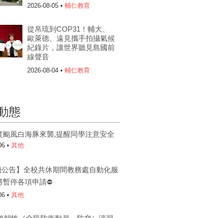
2026-08-05 •
輔仁教育
從帛琉到COP31！輔大、
歐萊德、遠見攜手拍攝氣候
紀錄片，讓世界聽見島國前
線聲音
2026-08-04 •
輔仁教育
動態
度颱風白海豚來襲,提醒同學注意安全
06 •
其他
機公告】全校共休期間教務處自動化服
將暫停各項申請⛔
06 •
其他