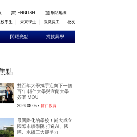
:::
頁
ENGLISH
網站地圖
在校學生
未來學生
教職員工
校友
閃耀亮點
捐款興學
焦點
雙百年大學攜手迎向下一個
百年 輔仁大學與宜蘭大學
簽署 MOU
2026-08-05 •
輔仁教育
最國際化的學校！輔大成立
國際永續學院 打造AI、國
際、永續三大競爭力