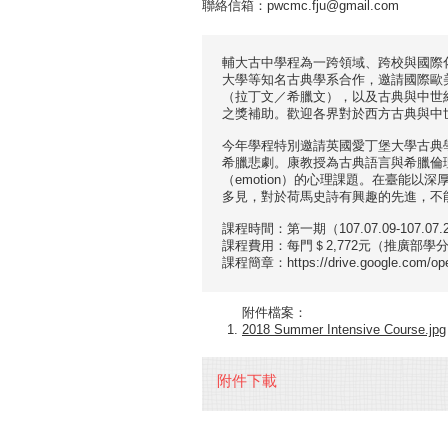
聯絡信箱：pwcmc.fju@gmail.com
輔大古中學程為一跨領域、跨校與國際
大學等知名古典學系合作，邀請國際歐
（拉丁文／希臘文），以及古典與中世
之獎補助。歡迎各界對於西方古典與中
今年學程特別邀請英國愛丁堡大學古典學教授
希臘悲劇。康教授為古典語言與希臘倫
（emotion）的心理課題。在臺能
多見，對於荷馬史詩有興趣的先進，不
課程時間：第一期（107.07.09-107.07.2
課程費用：每門＄2,772元（推廣部學
課程簡章：https://drive.google.com/
附件檔案：
2018 Summer Intensive Course.jpg
附件下載