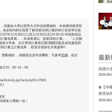
畫」，鼓勵各大學以競爭方式申請經費補助，本校獲得教育部
制)。為使校內師生能更了解高教深耕計畫的執行並使學生能
11月28日(三)至11月30日(五)10:00-16:00假創意設
耕計畫成果展」，本成果展以
「創新課程計畫」、「人文關
成果分享會、自主學習計畫過五關-闖關活動及各院處室靜
深耕計畫之計畫成果
，歡迎全校師生共襄盛舉!!
】獎勵補助
，相關資訊及申請機制，可參考
官網
，或洽
最新
每日10：00~16：00
因應中
2026-08-
/Activity.jsp?activityID=27001
止)
⛔【停
務系統
展現
2026-08-
獲得精美小禮物一份！