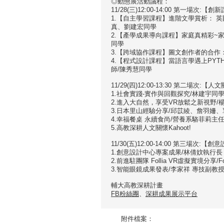
◎動態展活動議程：
11/28(三)12:00-14:00 第一場
1.【自主學習課程】進階文學賞析： 英
真、劉建宏同學
2.【產學成果導向課程】家庭真精彩~
同學
3.【跨域協作課程】圖文創作者的合作
4.【程式設計課程】當語言學遇上PYT
師/陳秀慧同學
11/29(四)12:00-13:30 第二場次
1.社會實踐-實作與回觀探究/林建宇同
2.進入大自然，享受VR放鬆之新視野/
3.日本里山經驗分享/邱苡綾、詹羽姍
4.幸福餐桌 永續食尚/營養系駱菲莉主
5.高教深耕人文關懷Kahoot!
11/30(五)12:00-14:00 第三場次
1.創意設計中心專案成果/林倩妏執行長
2.前進駐團隊 Follia VR虛擬實境分享/F
3.智能眼鏡成果發表/李家祥 專技副教
輔大高教深耕計畫
FB粉絲團
、
深耕成果展示平台
附件檔案：