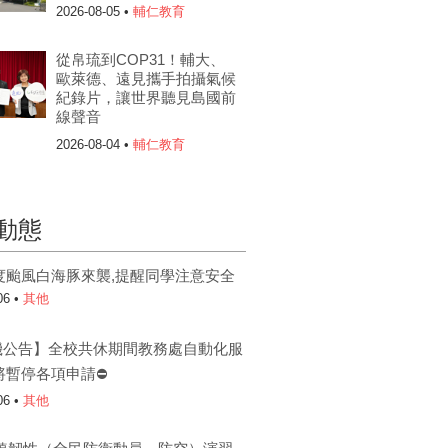
2026-08-05 •
輔仁教育
從帛琉到COP31！輔大、
歐萊德、遠見攜手拍攝氣候
紀錄片，讓世界聽見島國前
線聲音
2026-08-04 •
輔仁教育
動態
度颱風白海豚來襲,提醒同學注意安全
06 •
其他
機公告】全校共休期間教務處自動化服
將暫停各項申請⛔
06 •
其他