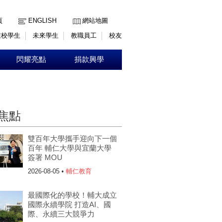
:::
頁
ENGLISH
網站地圖
在校學生
未來學生
教職員工
校友
閃耀亮點
捐款興學
焦點
雙百年大學攜手迎向下一個
百年 輔仁大學與宜蘭大學
簽署 MOU
2026-08-05 •
輔仁教育
最國際化的學校！輔大成立
國際永續學院 打造AI、國
際、永續三大競爭力