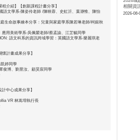
202
相關資
次:【創新課程介紹】【創新課程計畫分享】
國語文學系-陳姿伶老師 /陳映蓉、史虹沂、葉瀞惟、陳怡
2026-08-
家庭生命故事繪本分享：兒童與家庭學系陳若琳老師/柯銀秋
：應用美術學系-吳佩縈老師/蔡孟諭、江芷毓同學
HON: 語文科系的資訊跨域學習：英國語文學系-樂麗琪老
:【人文關懷計畫成果分享】
學
楊凱婷同學
、覃俊博、劉昱汝、顧昊宸同學
任
:【創意設計中心成果分享】
ollia VR 林嵩堉執行長
授