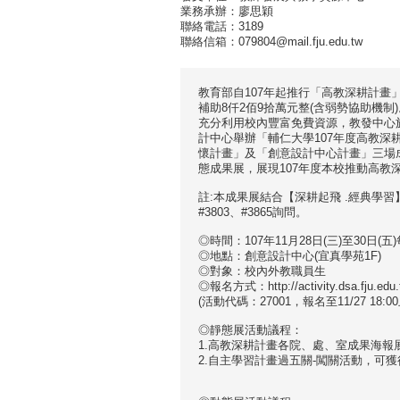
業務承辦：廖思穎
聯絡電話：3189
聯絡信箱：079804@mail.fju.edu.tw
教育部自107年起推行「高教深耕計
補助8仟2佰9拾萬元整(含弱勢協助機
充分利用校內豐富免費資源，教發中心於107年
計中心舉辦「輔仁大學107年度高教深
懷計畫」及「創意設計中心計畫」三場
態成果展，展現107年度本校推動高教
註:本成果展
結合【深耕起飛 .經典學習
#3803、#3865詢問。
◎時間：107年11月28日(三)至30日(五)
◎地點：創意設計中心(宜真學苑1F)
◎對象：校內外教職員生
◎報名方式：http://activity.dsa.fju.edu.tw
(活動代碼：27001，報名至11/27 18:00
◎靜態展活動議程：
1.高教深耕計畫各院、處、室成果海報
2.自主學習計畫過五關-闖關活動，可