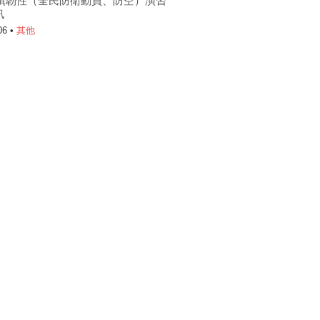
6城鎮韌性（全民防衛動員、防空）演習
訊
06 •
其他