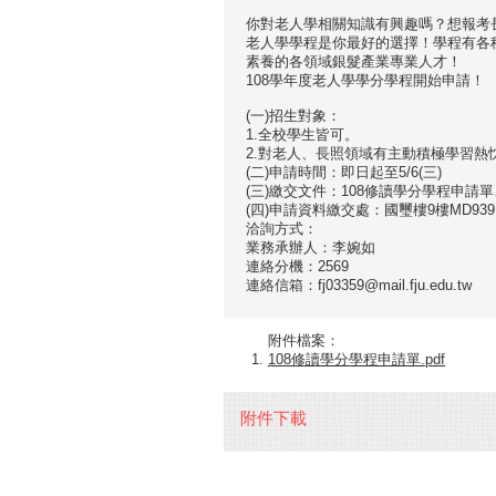
你對老人學相關知識有興趣嗎？想報考
老人學學程是你最好的選擇！學程有各
素養的各領域銀髮產業專業人才！
108學年度老人學學分學程開始申請！
(一)招生對象：
1.全校學生皆可。
2.對老人、長照領域有主動積極學習熱
(二)申請時間：即日起至5/6(三)
(三)繳交文件：108修讀學分學程申請
(四)申請資料繳交處：國璽樓9樓MD939
洽詢方式：
業務承辦人：李婉如
連絡分機：2569
連絡信箱：fj03359@mail.fju.edu.tw
附件檔案：
108修讀學分學程申請單.pdf
附件下載