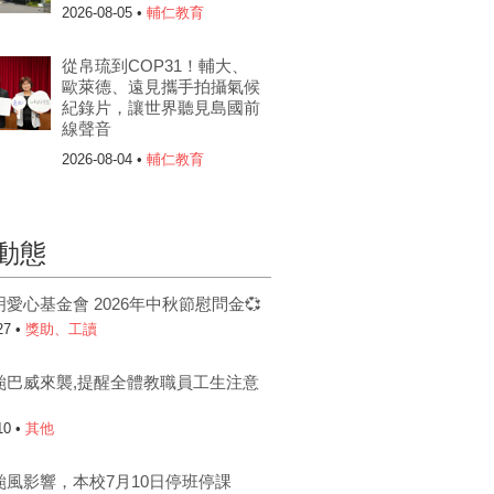
2026-08-05 •
輔仁教育
從帛琉到COP31！輔大、
歐萊德、遠見攜手拍攝氣候
紀錄片，讓世界聽見島國前
線聲音
2026-08-04 •
輔仁教育
動態
明愛心基金會 2026年中秋節慰問金💞
27 •
獎助、工讀
颱巴威來襲,提醒全體教職員工生注意
10 •
其他
颱風影響，本校7月10日停班停課