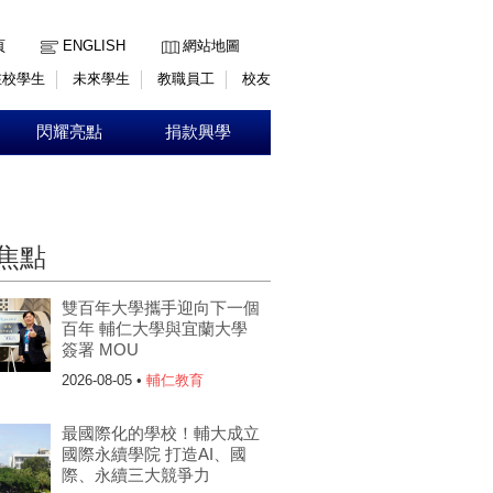
:::
頁
ENGLISH
網站地圖
在校學生
未來學生
教職員工
校友
閃耀亮點
捐款興學
焦點
雙百年大學攜手迎向下一個
百年 輔仁大學與宜蘭大學
簽署 MOU
2026-08-05 •
輔仁教育
最國際化的學校！輔大成立
國際永續學院 打造AI、國
際、永續三大競爭力