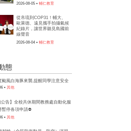
2026-08-05 •
輔仁教育
從帛琉到COP31！輔大、
歐萊德、遠見攜手拍攝氣候
紀錄片，讓世界聽見島國前
線聲音
2026-08-04 •
輔仁教育
動態
度颱風白海豚來襲,提醒同學注意安全
06 •
其他
機公告】全校共休期間教務處自動化服
將暫停各項申請⛔
06 •
其他