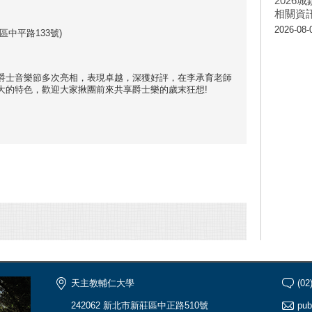
202
相關資
2026-08-
中平路133號)
爵士音樂節多次亮相，表現卓越，深獲好評，在李承育老師
大的特色，歡迎大家揪團前來共享爵士樂的歲末狂想!
天主教輔仁大學
(02
242062 新北市新莊區中正路510號
pub