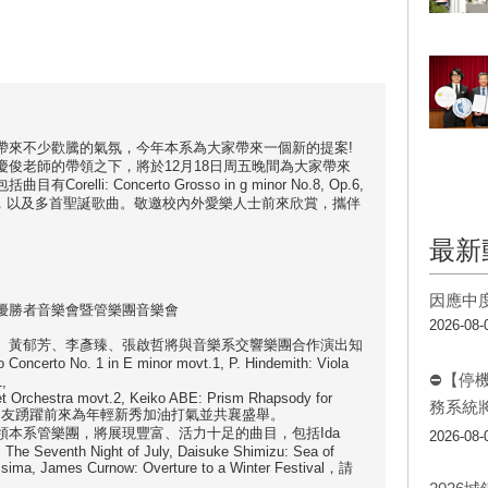
帶來不少歡騰的氣氛，今年本系為大家帶來一個新的提案!
俊老師的帶領之下，將於12月18日周五晚間為大家帶來
li: Concerto Grosso in g minor No.8, Op.6,
trings, Op.2，以及多首聖誕歌曲。敬邀校內外愛樂人士前來欣賞，攜伴
最新
因應中
優勝者音樂會暨管樂團音樂會
2026-08-
、黃郁芳、李彥臻、張啟哲將與音樂系交響樂團合作演出知
rto No. 1 in E minor movt.1, P. Hindemith: Viola
⛔【停
,
t Orchestra movt.2, Keiko ABE: Prism Rhapsody for
務系統
敬請校內外朋友踴躍前來為年輕新秀加油打氣並共襄盛舉。
本系管樂團，將展現豐富、活力十足的曲目，包括Ida
2026-08-
 The Seventh Night of July, Daisuke Shimizu: Sea of
issima, James Curnow: Overture to a Winter Festival，請