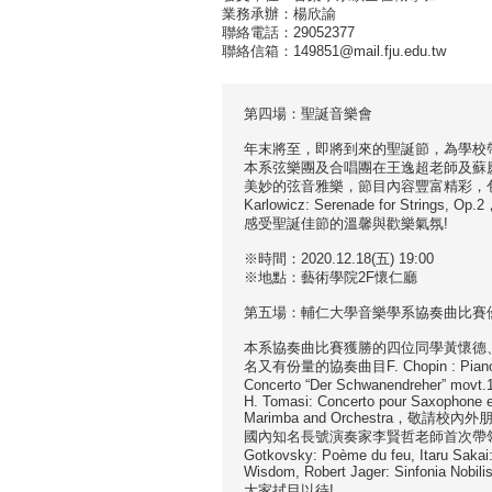
業務承辦：楊欣諭
聯絡電話：29052377
聯絡信箱：149851@mail.fju.edu.tw
第四場：聖誕音樂會
年末將至，即將到來的聖誕節，為學校
本系弦樂團及合唱團在王逸超老師及蘇慶
美妙的弦音雅樂，節目內容豐富精彩，包括曲目有Corel
Karlowicz: Serenade for S
感受聖誕佳節的溫馨與歡樂氣氛!
※時間：2020.12.18(五) 19:00
※地點：藝術學院2F懷仁廳
第五場：輔仁大學音樂學系協奏曲比賽
本系協奏曲比賽獲勝的四位同學黃懷德
名又有份量的協奏曲目F. Chopin : Piano Conce
Concerto “Der Schwanendreher” movt.1
H. Tomasi: Concerto pour Saxophone e
Marimba and Orchestra，
國內知名長號演奏家李賢哲老師首次帶領
Gotkovsky: Poème du feu, Itaru Sakai:
Wisdom, Robert Jager: Sinfonia Nobil
大家拭目以待!