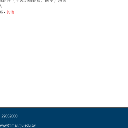
6城鎮韌性（全民防衛動員、防空）演習
訊
06 •
其他
) 29052000
www@mail.fju.edu.tw