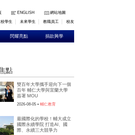
:::
頁
ENGLISH
網站地圖
在校學生
未來學生
教職員工
校友
閃耀亮點
捐款興學
焦點
雙百年大學攜手迎向下一個
百年 輔仁大學與宜蘭大學
簽署 MOU
2026-08-05 •
輔仁教育
最國際化的學校！輔大成立
國際永續學院 打造AI、國
際、永續三大競爭力