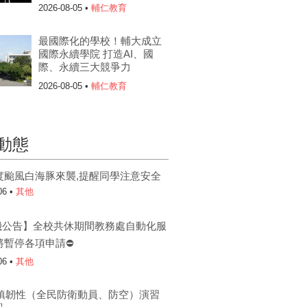
2026-08-05 •
輔仁教育
最國際化的學校！輔大成立
國際永續學院 打造AI、國
際、永續三大競爭力
2026-08-05 •
輔仁教育
動態
度颱風白海豚來襲,提醒同學注意安全
06 •
其他
機公告】全校共休期間教務處自動化服
將暫停各項申請⛔
06 •
其他
6城鎮韌性（全民防衛動員、防空）演習