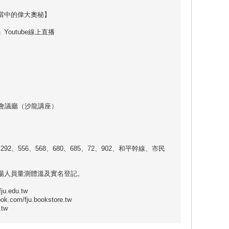
當中的偉大奧秘】
outube線上直播
會議廳（沙龍講座）
292、556、568、680、685、72、902、和平幹線、市民
場人員量測體溫及實名登記。
u.edu.tw
com/fju.bookstore.tw
tw