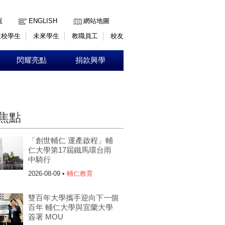
:::
頁
ENGLISH
網站地圖
在校學生
未來學生
教職員工
校友
閃耀亮點
捐款興學
焦點
「創世輔仁 運產啟程」輔
仁大學第17屆鐵馬環台雨
中騎行
2026-08-09 •
輔仁教育
雙百年大學攜手迎向下一個
百年 輔仁大學與宜蘭大學
簽署 MOU