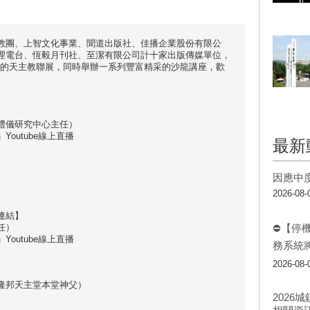
教團、上智文化事業、聞道出版社、佳播企業股份有限公
理電台、恆毅月刊社、至潔有限公司計十家出版傳媒單位，
期6天的天主教聯展，同時舉辦一系列豐富精采的沙龍講座，歡
禮儀研究中心主任）
outube線上直播
最新
因應中
）
2026-08-
連結】
任）
⛔【停
outube線上直播
務系統
2026-08-
隆邦天主堂本堂神父）
202