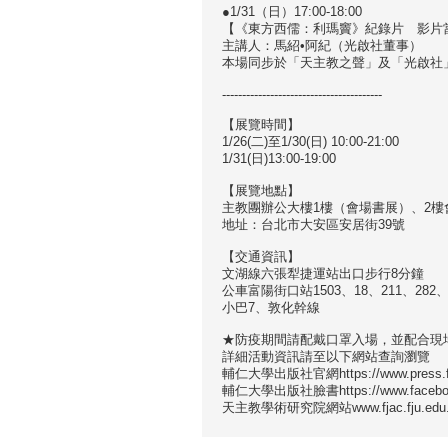
●1/31（日）17:00-18:00
【《東方西儒：利瑪竇》紀錄片 影片
主講人：馬紹•阿紀（光啟社董事）
本場同步於「天主教之聲」及「光啟社」Y
----------------------------------------
【展覽時間】
1/26(二)至1/30(日) 10:00-21:00
1/31(日)13:00-19:00
【展覽地點】
主教團辦公大樓1樓（會場書展）、2樓
地址：台北市大安區安居街39號
【交通資訊】
文湖線六張犁捷運站出口步行8分鐘
公車富陽街口站1503、18、211、282、
小巴7、敦化幹線
★防疫期間請配戴口罩入場，並配合現
詳細活動資訊請至以下網站查詢瀏覽
輔仁大學出版社官網https://www.press.fj
輔仁大學出版社臉書https://www.facebook.
天主教學術研究院網站www.fjac.fju.edu.