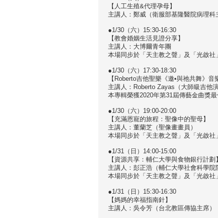
【人工生殖&代理孕母】
主講人：鄭威（衛服部基隆醫院病理科
●1/30（六）15:30-16:30
【教會婚姻生活見證分享】
主講人：大博爾青年團
本場同步於「天主教之聲」及「光啟社」Y
●1/30（六）17:30-18:30
【Roberto吉他聖樂《邀•與祂共舞》音
主講人：Roberto Zayas（大師級吉
本專輯榮獲2020年第31屆傳藝金曲獎
●1/30（六）19:00-20:00
【充滿恩寵的旅程：聖像中的聖母】
主講人：董蘭芝（聖像畫畫員）
本場同步於「天主教之聲」及「光啟社」Y
●1/31（日）14:00-15:00
【資源共享：輔仁大學與食物銀行計劃
主講人：彭正浩（輔仁大學社會科學院
本場同步於「天主教之聲」及「光啟社」Y
●1/31（日）15:30-16:30
【媽媽的幸福指南針】
主講人：吳令芳（台北教區傳協主席）