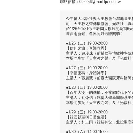
聯絡信箱：092256@mail.fju.edu.tw
今年輔大出版社與天主教會台灣地區主
司、天主教之聲傳播協會、光啟社、真
於1/26至1/31假主教團大樓展開為
迎舊雨新知、各界同好蒞臨閱聽！
●1/26（二）19:00-20:00
【信仰之旅：喜迎救恩】
主講人：錢玲珠（前輔仁聖博敏神學院
本場同步於「天主教之聲」及「光啟社」Y
●1/27（三）19:00-20:00
【幸福密碼：身體神學】
主講人：張麗慧（前臺大醫院牙科醫師
●1/28（四）19:00-20:00
【百年大疫下的傳播：不接觸時代下的
主講人：孔令信（銘傳大學新聞學系主
本場同步於「天主教之聲」及「光啟社」Y
●1/29（五）19:00-20:00
【韓國朝聖與日常生活】
主講人：朴圭雨（韓籍神父，北投聖高
●1/30（六）14:00-15:00