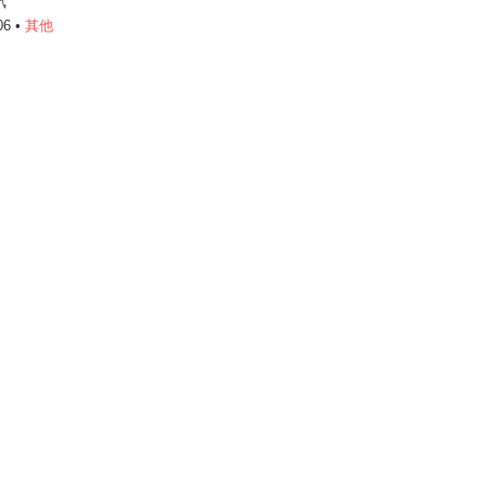
訊
06 •
其他