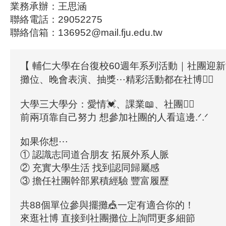
業務承辦：王思涵
聯絡電話：29052275
聯絡信箱：136952@mail.fju.edu.tw
【 輔仁大學在台復校60週年系列活動｜社團迎新博
攤位、晚會表演、抽獎⋯精彩活動都在社博🤹‍♀️
大學三大學分：愛情💓、課業📖、社團🙋‍♂️
前兩項靠自己努力 想參加社團的人看這邊.ᐟ.ᐟ
如果你想⋯
① 認識志同道合朋友 拓展外系人脈
② 充實大學生活 找到認同歸屬感
③ 擔任社團幹部累積經驗 豐富履歷
共88個單位參與擺攤🎪一定有適合你的！
來逛社博 直接到社團攤位上詢問更多細節