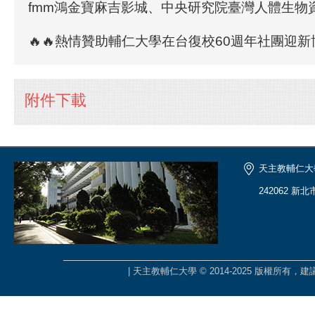
fmm鴻金寶麻吉影城、中央研究院臺灣人體生物
🔥🔥熱情贊助輔仁大學在台復校60週年社團迎新
附件下載
天主教輔仁大
242062 新
| 天主教輔仁大學 © 2014-2025 版權所有，