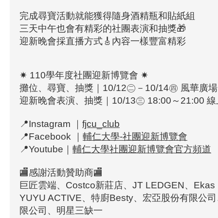
完成尋寶活動就能獲得隨身酒精瓶和貼紙組
三天中午也會有精彩的社團表演和抽獎🎁
迎新晚會採直播方式🎸內容一樣豐富精彩
✷ 110學年度社團迎新博覽會 ✷
攤位、尋寶、抽獎｜10/12㊁－10/14㊃ 風華廣場
迎新晚會表演、抽獎｜10/13㊂ 18:00～21:00
📍Instagram ｜
fjcu_club
📍Facebook ｜
輔仁大學-社團迎新博覽會
📍Youtube｜
輔仁大學社團迎新博覽會官方頻道
🏬感謝活動贊助商🏬
巨匠雲端、Costco新莊店、JT LEDGEN、Eka
YUYU ACTIVE、特廚Besty、宏亞股份有限
限公司、明星三缺一