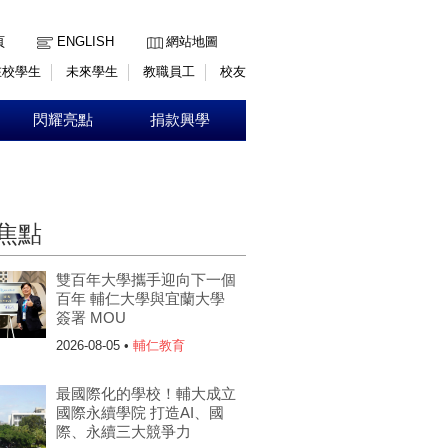
:::
頁
ENGLISH
網站地圖
在校學生
未來學生
教職員工
校友
閃耀亮點
捐款興學
焦點
雙百年大學攜手迎向下一個
百年 輔仁大學與宜蘭大學
簽署 MOU
2026-08-05 •
輔仁教育
最國際化的學校！輔大成立
國際永續學院 打造AI、國
際、永續三大競爭力