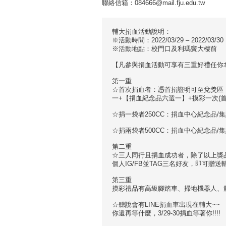
聯絡信箱：084666@mail.fju.edu.tw
輔大捐血活動說明：
※活動時間：2022/03/29 – 2022/03/30，
※活動地點：校門口及利瑪竇大樓前
【凡參與捐血活動可享有三重好禮任你
第一重
☆首次捐血者：憑首捐證明可至兌獎區
一+【捐血紀念品六選一】+摸彩一次(
☆捐一袋者250CC：捐血中心紀念品/
☆捐兩袋者500CC：捐血中心紀念品/
第二重
☆三人同行且捐血成功者，除了以上獎
個人IG/FB並TAG三名好友，即可贈
第三重
摸彩禮品有高級腳踏車、掃地機器人、
☆聽說會有LINE捐血車出現在輔大~~
你還再等什麼，3/29-30捐血等著你!!!!