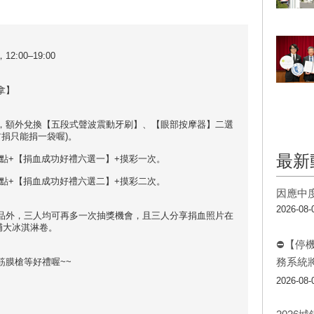
12:00–19:00
拿】
，額外兌換【五段式聲波震動牙刷】、【眼部按摩器】二選
首捐只能捐一袋喔)。
最新
集點+【捐血成功好禮六選一】+摸彩一次。
集點+【捐血成功好禮六選二】+摸彩二次。
因應中
2026-08-
品外，三人均可再多一次抽獎機會，且三人分享捐血照片在
送輔大冰淇淋卷。
⛔【停
務系統
筋膜槍等好禮喔~~
2026-08-