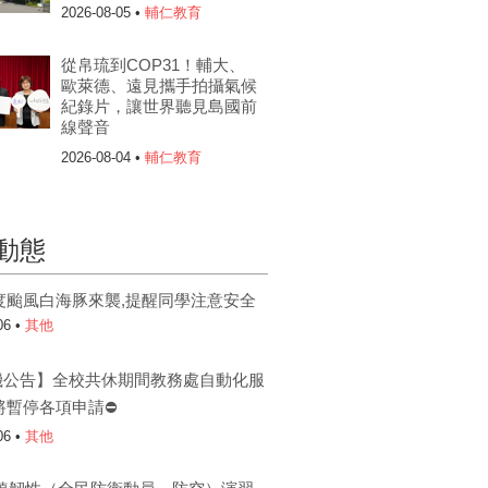
2026-08-05 •
輔仁教育
從帛琉到COP31！輔大、
歐萊德、遠見攜手拍攝氣候
紀錄片，讓世界聽見島國前
線聲音
2026-08-04 •
輔仁教育
動態
度颱風白海豚來襲,提醒同學注意安全
06 •
其他
機公告】全校共休期間教務處自動化服
將暫停各項申請⛔
06 •
其他