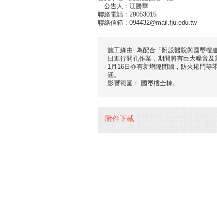
公告人：江勝華
聯絡電話：29053015
聯絡信箱：094432@mail.fju.edu.tw
施工緣由: 為配合「附設醫院與國璽樓連
日進行開孔作業，期間將有巨大噪音及
1月16日亦有新增隔間牆，防火捲門
涵。
影響範圍： 國璽樓全棟。
附件下載