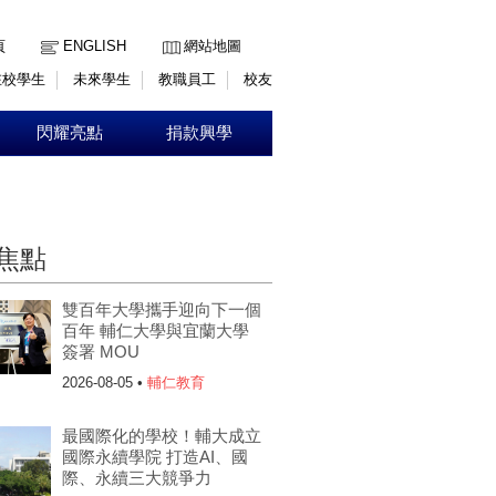
:::
頁
ENGLISH
網站地圖
在校學生
未來學生
教職員工
校友
閃耀亮點
捐款興學
焦點
雙百年大學攜手迎向下一個
百年 輔仁大學與宜蘭大學
簽署 MOU
2026-08-05 •
輔仁教育
最國際化的學校！輔大成立
國際永續學院 打造AI、國
際、永續三大競爭力