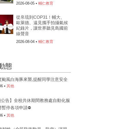
2026-08-05 •
輔仁教育
從帛琉到COP31！輔大、
歐萊德、遠見攜手拍攝氣候
紀錄片，讓世界聽見島國前
線聲音
2026-08-04 •
輔仁教育
動態
度颱風白海豚來襲,提醒同學注意安全
06 •
其他
機公告】全校共休期間教務處自動化服
將暫停各項申請⛔
06 •
其他