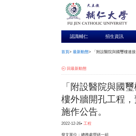
認識輔仁
招生資訊
首頁
>
最新動態
>
「附設醫院與國璽樓連接
:::
回最新動態
「附設醫院與國璽
樓外牆開孔工程，預
施作公告。
2022-12-26•
工程
發文單位：總務處營繕一組