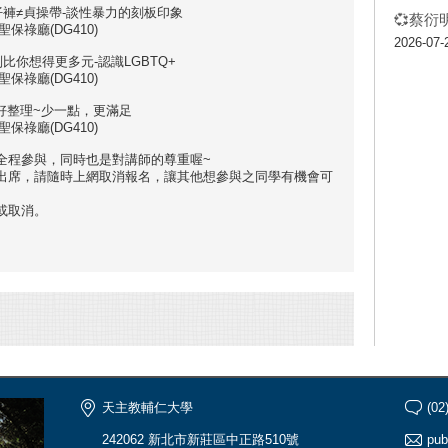
牛仔褲≠貞操帶-談性暴力的刻板印象
💞蔡衍
4樓 聖保祿廳(DG410)
2026-07-
別比你想得更多元-認識LGBTQ+
4樓 聖保祿廳(DG410)
好好整理~少一點，更滿足
4樓 聖保祿廳(DG410)
全程參與，同時也是對講師的尊重喔~
法出席，請隨時上網取消報名，讓其他想參與之同學有機會可
或取消。
天主教輔仁大學
(02
242062 新北市新莊區中正路510號
pub