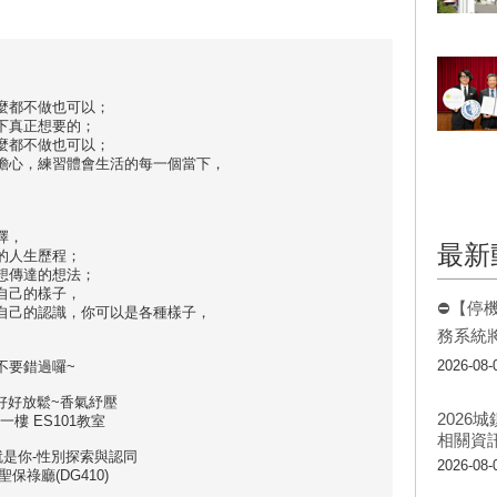
麼都不做也可以；
下真正想要的；
麼都不做也可以；
擔心，練習體會生活的每一個當下，
擇，
最新
的人生歷程；
想傳達的想法；
自己的樣子，
⛔【停
自己的認識，你可以是各種樣子，
務系統
2026-08-
不要錯過囉~
~好好放鬆~香氣紓壓
202
部大樓一樓 ES101教室
相關資
就是你-性別探索與認同
2026-08-
4樓 聖保祿廳(DG410)