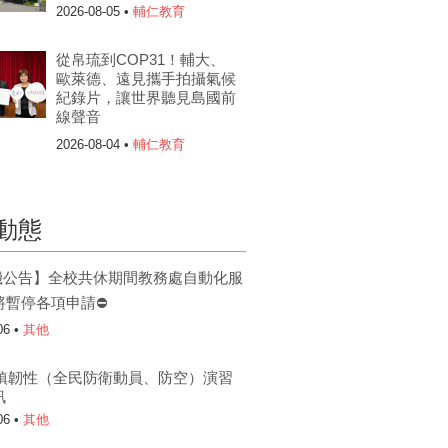
2026-08-05 •
輔仁教育
從帛琉到COP31！輔大、
歐萊德、遠見攜手拍攝氣候
紀錄片，讓世界聽見島國前
線聲音
2026-08-04 •
輔仁教育
動態
機公告】全校共休期間教務處自動化服
將暫停各項申請⛔
06 •
其他
6城鎮韌性（全民防衛動員、防空）演習
訊
06 •
其他