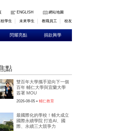
:::
頁
ENGLISH
網站地圖
在校學生
未來學生
教職員工
校友
閃耀亮點
捐款興學
焦點
雙百年大學攜手迎向下一個
百年 輔仁大學與宜蘭大學
簽署 MOU
2026-08-05 •
輔仁教育
最國際化的學校！輔大成立
國際永續學院 打造AI、國
際、永續三大競爭力