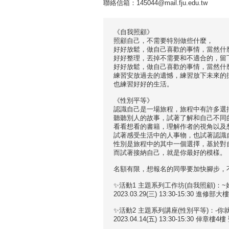
聯絡信箱：145044@mail.fju.edu.tw
《自我照顧》
照顧自己，不需要特別做些什麼，
好好放鬆，做自己喜歡的事情，當然什
好好整理，丟掉不需要和不適合的，留
好好放鬆，做自己喜歡的事情，當然什
練習安放過去的遺憾，練習放下未來的
也練習好好的生活。
《性別平等》
認識自己是一場旅程，旅程中有許多選
聽聽別人的故事，試著了解和自己不同
看看想看的書籍，理解作者的視角以及
試著感受生活中的人事物，也試著認識
性別是旅程中的其中一個選擇，基於對
而試著接納自己，就是你最好的模樣。
名額有限，想報名的同學要加快腳步，
✨活動1 主題系列工作坊(自我照顧)：
2023.03.29(三) 13:30-15:30 進修
✨活動2 主題系列講座(性別平等)：-你
2023.04.14(五) 13:30-15:30 倬章樓