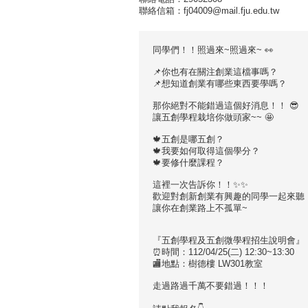
聯絡信箱：fj04009@mail.fju.edu.tw
同學們！！照過來~照過來~ 👀
📌你也有在關注創業這檔事嗎？
📌想知道創業有哪些東西要學嗎？
那你絕對不能錯過這個好消息！！ 😎
讓五創學程栽培你做頭家~~ 🤩
🍁五創是哪五創？
🍁我要如何取得這個學分？
🍁要修什麼課程？
這裡一次告訴你！！✨✨
歡迎對創新創業有興趣的同學一起來聽
讓你在創業路上不孤單~
『五創學程及五創微學程招生說明會』
⏰時間：112/04/25(二) 12:30~13:30
🏬地點：樹德樓 LW301教室
走過路過千萬不要錯過！！！