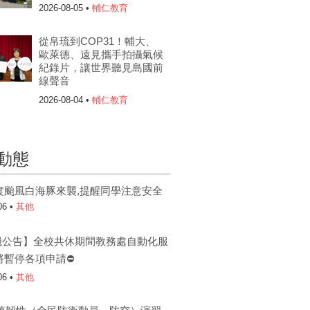
2026-08-05 •
輔仁教育
從帛琉到COP31！輔大、
歐萊德、遠見攜手拍攝氣候
紀錄片，讓世界聽見島國前
線聲音
2026-08-04 •
輔仁教育
動態
度颱風白海豚來襲,提醒同學注意安全
06 •
其他
機公告】全校共休期間教務處自動化服
將暫停各項申請⛔
06 •
其他