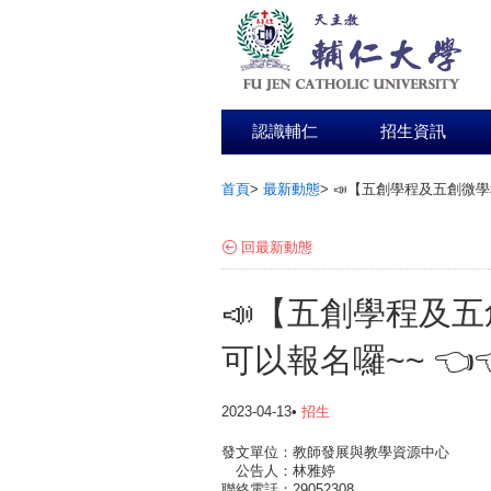
認識輔仁
招生資訊
首頁
>
最新動態
>
📣【五創學程及五創微學
:::
回最新動態
📣【五創學程及
可以報名囉~~ 👈
2023-04-13•
招生
發文單位：教師發展與教學資源中心
公告人：林雅婷
聯絡電話：29052308