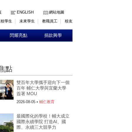
:::
頁
ENGLISH
網站地圖
在校學生
未來學生
教職員工
校友
閃耀亮點
捐款興學
焦點
雙百年大學攜手迎向下一個
百年 輔仁大學與宜蘭大學
簽署 MOU
2026-08-05 •
輔仁教育
最國際化的學校！輔大成立
國際永續學院 打造AI、國
際、永續三大競爭力