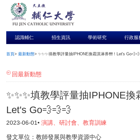
認識輔仁
招生資訊
學術研究
行政服
首頁
>
最新動態
>
✨✨✨填教學評量抽IPHONE換霜淇淋券❗❗❗！Let's Go💨💨
:::
回最新動態
✨✨✨填教學評量抽IPHONE換霜
Let's Go💨💨💨
2023-06-01•
演講、研討會、教育訓練
發文單位：教師發展與教學資源中心