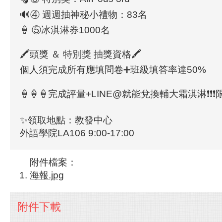
🔊④ 週週抽神秘小禮物：83名
🍦 ⑤冰淇淋券1000名
🖍頭獎 ＆ 特別獎 抽獎資格🖍
個人須完成所有應填問卷➕班級填答率達50%
🍦🍦🍦完成評量+LINE@就能兌換輔大霜淇淋❗❗❗限
✨領取地點：教發中心
外語學院LA106 9:00-17:00
附件檔案：
海報.jpg
附件下載