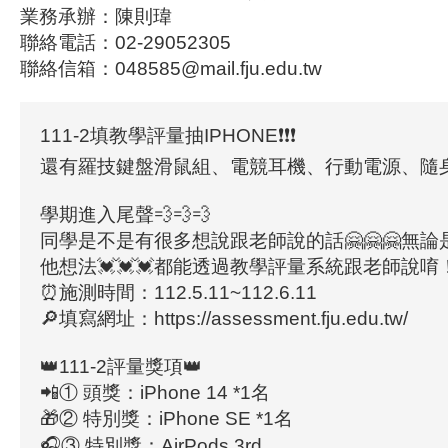
業務承辦：陳則瑋
聯絡電話：02-29052305
聯絡信箱：048585@mail.fju.edu.tw
111-2填教學評量抽IPHONE❗❗❗
還有羅技鍵盤滑鼠組、電競耳機、行動電源、隨身
學期進入尾聲💨💨💨
同學是不是有很多想說跟老師說的話🤗🤗🤗無
他想法💓💓💓都能透過教學評量系統跟老師說唷
⏰施測時間：112.5.11~112.6.11
🔎填寫網址：https://assessment.fju.edu.tw/
👑111-2評量獎項👑
📲① 頭獎：iPhone 14 *1名
🎁② 特別獎：iPhone SE *1名
🎧③ 特別獎：AirPods 3rd