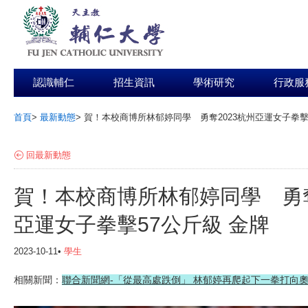
認識輔仁
招生資訊
學術研究
行政服
首頁
>
最新動態
>
賀！本校商博所林郁婷同學 勇奪2023杭州亞運女子拳擊
:::
回最新動態
賀！本校商博所林郁婷同學 勇奪
亞運女子拳擊57公斤級 金牌
2023-10-11•
學生
相關新聞：
聯合新聞網-
「從最高處跌倒」 林郁婷再爬起下一拳打向