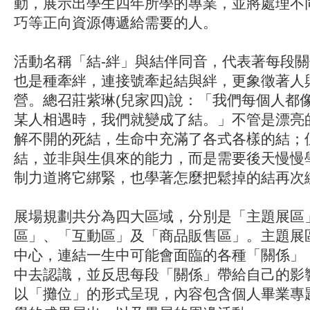
動，展示出學生四年所學的專業，並將處理不
巧等正向資源傳遞給需要的人。
活動名稱「結-絆」與結伴同音，代表著每段
也是種牽絆，連接號牽起結與絆，更象徵著人
營。總召莊紫琳(兒家四)說：「我們每個人都
某人相遇時，我們就變成了結。」不管是漂亮
解不開的死結，生命中充滿了各式各樣的結；
結，並非與生俱來的能力，而是需要後天慢慢
制力道將它綁緊，也學著怎麼把鬆掉的結再次
展場規劃共分為四大區域，分別是「主題展區
區」、「互動區」及「商品販售區」。主題展
中心，連結一生中可能會面臨的各種「關係」
中去認識，並反思每段「關係」帶給自己的影
以「攤位」的形式呈現，內容包含個人畢業專