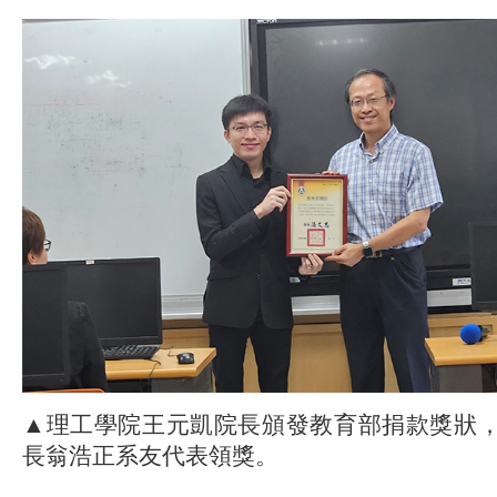
▲理工學院王元凱院長頒發教育部捐款獎狀，由
長翁浩正系友代表領獎。