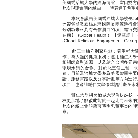
美國喬治城大學的跨海情誼。當日雙方
此次視訊會議的緣由，同時表達了希望
本次會議由美國喬治城大學校長John 
洲帶領國教處楊君琦國際長團隊進行會
分別就未來具有合作潛力的項目進行交
健康】 (Global Health ), 【優
(Global Religious Engagement: Car
此三主軸分別聚焦於；看重輔大醫
作，為人類的健康服務；運用輔仁大學
相關師資與資源，以及結合台灣多元宗
環境永續的合作。對於此三個主軸，
向，目前喬治城大學亦為美國智庫主要
話，服務實踐以及分享計畫等方向進行
項目，也邀請輔仁大學優華語計畫在未
輔仁大學與喬治城大學為姊妹校，早
校更加地了解彼此能夠一起走向未來的
此次的線上會談藉著蔡明忠董事長的聯
來。