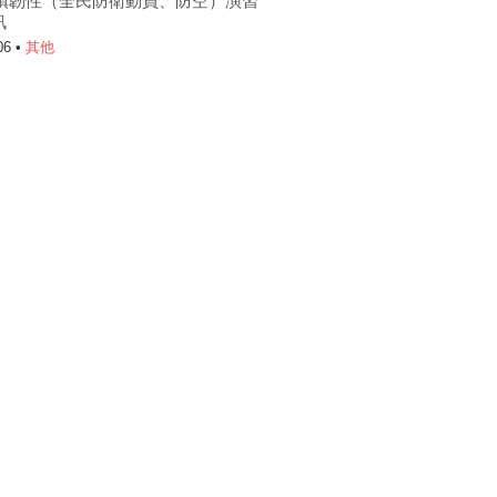
6城鎮韌性（全民防衛動員、防空）演習
訊
06 •
其他