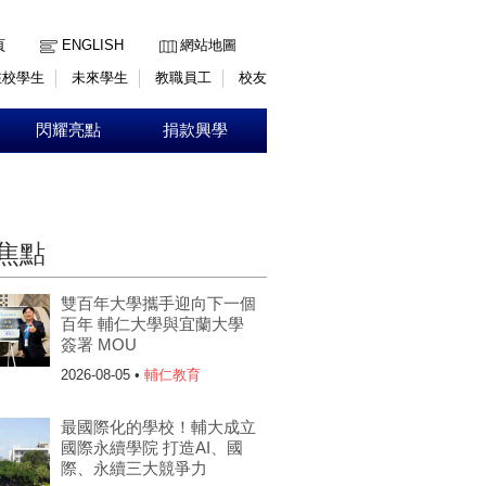
:::
頁
ENGLISH
網站地圖
在校學生
未來學生
教職員工
校友
閃耀亮點
捐款興學
焦點
雙百年大學攜手迎向下一個
百年 輔仁大學與宜蘭大學
簽署 MOU
2026-08-05 •
輔仁教育
最國際化的學校！輔大成立
國際永續學院 打造AI、國
際、永續三大競爭力