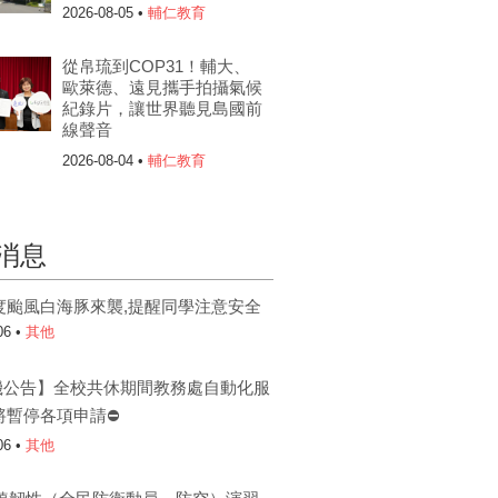
2026-08-05 •
輔仁教育
從帛琉到COP31！輔大、
歐萊德、遠見攜手拍攝氣候
紀錄片，讓世界聽見島國前
線聲音
2026-08-04 •
輔仁教育
消息
度颱風白海豚來襲,提醒同學注意安全
06 •
其他
機公告】全校共休期間教務處自動化服
將暫停各項申請⛔
06 •
其他