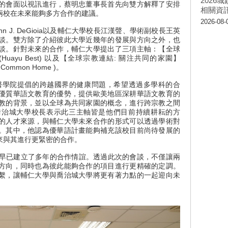
202
的會面以視訊進行，蔡明忠董事長首先向雙方解釋了安排
相關資
兩校在未來能夠多方合作的建議。
2026-08-
J. DeGioia以及輔仁大學校長江漢聲、學術副校長王英
談。雙方除了介紹彼此大學近幾年的發展與方向之外，也
談。針對未來的合作，輔仁大學提出了三項主軸：【全球
華語】 (Huayu Best) 以及【全球宗教連結: 關注共同的家園】
ing Common Home )。
學院提倡的跨越國界的健康問題，希望透過多學科的合
優質華語文教育的優勢，提供歐美地區深耕華語文教育的
教的背景，並以全球為共同家園的概念，進行跨宗教之間
喬治城大學校長表示此三主軸皆是他們目前持續耕耘的方
的人才來源，與輔仁大學未來合作的形式可以透過學術對
。其中，他認為優華語計畫能夠補充該校目前尚待發展的
來與其進行更緊密的合作。
已建立了多年的合作情誼。透過此次的會談，不僅讓兩
方向，同時也為彼此能夠合作的項目進行更精確的定調。
繫，讓輔仁大學與喬治城大學將更有著力點的一起迎向未