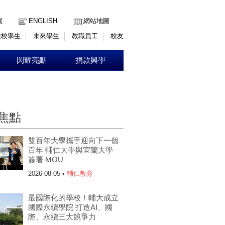
:::
頁
ENGLISH
網站地圖
在校學生
未來學生
教職員工
校友
閃耀亮點
捐款興學
焦點
雙百年大學攜手迎向下一個
百年 輔仁大學與宜蘭大學
簽署 MOU
2026-08-05 •
輔仁教育
最國際化的學校！輔大成立
國際永續學院 打造AI、國
際、永續三大競爭力