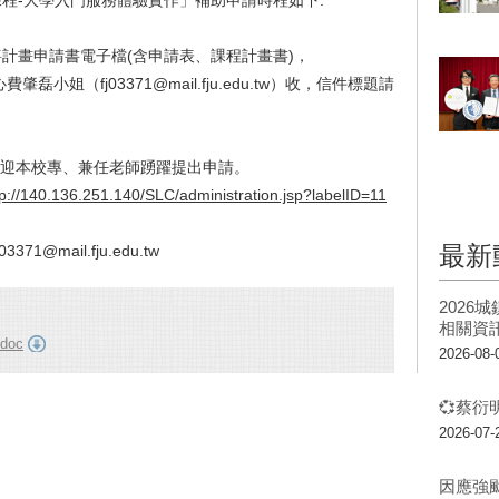
程-
大學
入門
服務體驗實作」補助申請時程如下:
將計畫申請書電子檔(含申請表、課程計畫書)，
（fj03371@mail.fju.edu.tw
）收，
信件標題請
歡迎本校專、
兼任老師踴躍提出申請。
tp://140.136.251.140/SLC/administration.jsp?labelID=11
最新
j03371@mail.fju.edu.tw
202
相關資
oc
2026-08-
💞蔡衍
2026-07-
因應強