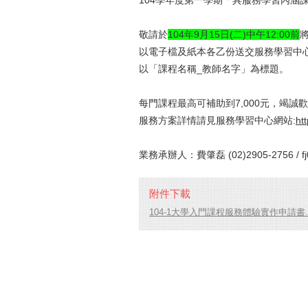
104學年度第一學期「具服務學習內涵課
敬請於
104年9月15日(二)中午12:
00前
以電子檔及紙本各乙份送交服務學習中心費肇磊小姐
以「課程名稱_教師名字」為標題。
每門課程最高可補助到7,000元，竭誠
服務方案詳情請見服務學習中心網站:
ht
業務承辦人：費肇磊 (02)2905-2756 /
f
附件下載
104-1大學入門課程服務體驗實作申請書.d