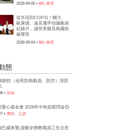
2026-08-05 •
輔仁教育
從帛琉到COP31！輔大、
歐萊德、遠見攜手拍攝氣候
紀錄片，讓世界聽見島國前
線聲音
2026-08-04 •
輔仁教育
動態
6城鎮韌性（全民防衛動員、防空）演習
訊
06 •
其他
明愛心基金會 2026年中秋節慰問金💞
27 •
獎助、工讀
颱巴威來襲,提醒全體教職員工生注意