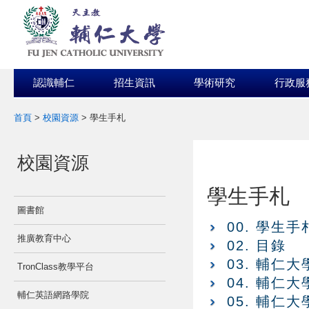
認識輔仁
招生資訊
學術研究
行政服
首頁
>
校園資源
>
學生手札
:::
:::
校園資源
學生手札
圖書館
00. 學生手札
推廣教育中心
02. 目錄
03. 輔仁
TronClass教學平台
04. 輔仁
輔仁英語網路學院
05. 輔仁