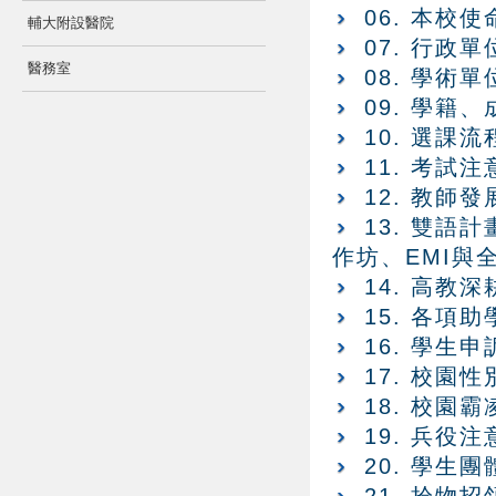
06. 本校
輔大附設醫院
07. 行政
醫務室
08. 學術
09. 學籍
10. 選課
11. 考試
12. 教師
13. 雙語
作坊、EMI與
14. 高教
15. 各項
16. 學生申
17. 校園
18. 校園
19. 兵役
20. 學生