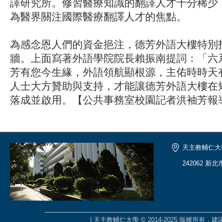
譯研究所。修習醫療知識的翻譯人才十分稀少
為醫界關注國際醫療翻譯人才的焦點。
為感念恩人們的資金挹注，德芳外語大樓特別
牆。上面寫著外語學院院長賴振南提詞：「六
芳有您今生緣，外語領航顯根源，主佑時時天
人士大方贊助與支持，才能讓德芳外語大樓在
落成並啟用。【公共事務室校園記者洪袖芳報
天主教輔仁大
242062 新
| 天主教輔仁大學 © 2014-2025 版權所有，