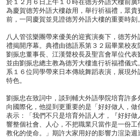
於１２月６日上午１０時在德芳外語大樓前廣
為慶賀德芳外語大樓啟用，舉行祈福禮，眾貴
前，一同慶賀並見證德芳外語大樓的重要時刻
八人管弦樂團帶來優美的迎賓演奏下，德芳外
禮揭開序幕。典禮由德語系第３２屆畢業校友
劉振忠董事長、江漢聲校長及聖言會單位代表
並由劉振忠總主教為德芳大樓進行祈福禮儀式
系１６位同學帶來日本傳統舞蹈表演，展現外
特色。
劉振忠在致詞中，談到輔大外語學院培育許多
向國際化，他提到更重要的是「好好做人，做
表示：「我們不只是培育外語人才，『好好做
響整個社會、人心，不把職業只當作是一份工
教化的使命。」期許大家用好的影響力渲染週