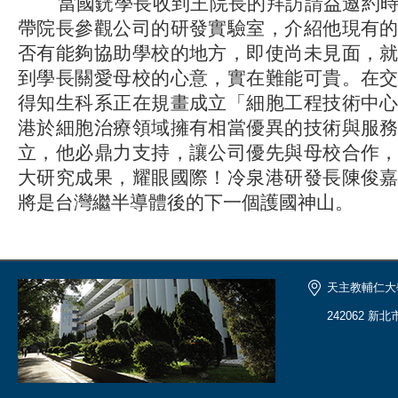
當國銧學長收到王院長的拜訪請益邀約時
帶院長參觀公司的研發實驗室，介紹他現有
否有能夠協助學校的地方，即使尚未見面，
到學長關愛母校的心意，實在難能可貴。在
得知生科系正在規畫成立「細胞工程技術中
港於細胞治療領域擁有相當優異的技術與服
立，他必鼎力支持，讓公司優先與母校合作
大研究成果，耀眼國際！冷泉港研發長陳俊
將是台灣繼半導體後的下一個護國神山。
天主教輔仁大
242062 新