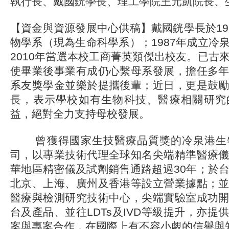
執行長、戴國銧學長、理工學院王元凱院長、
【資金與資源發展中心供稿】戴國銧學長於19
物學系（現為生命科學系）；1987年成立冷
2010年當選本校工商菁英類傑出校友。已古
使畢業後事業有成仍心繫母系發展，擔任多
系友獎學金並樂於提攜後輩；近日，更是鼓
長，表示學校如有生物科技、醫療相關研究
益，絕對全力支持母校發展。
曾獲得國家生技醫療品質獎的冷泉港生
司，以專業技術代理全球知名尖端精準醫療
華地區精密儀及試劑銷售通路超過30年；於
北京、上海、廣州及香港等設立營業據點；
醫療與檢測研究技術中心，尖端實驗室成功
台及產品、並往LDTs及IVD等級提升，亦提
案與專案合作，在國際上有不容小覷的信譽與