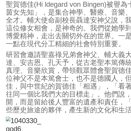
聖賀德佳(Hi ldegard von Bingen)
茵女先知」，是集合神學、醫療、音樂
全才。輔大使命副校長聶達安神父說，
這位修女相會，是神奇的。我們從她學
博愛精神，走出去關切外在的世界。一
一點在現代分工精細的社會特別重要。
研習會邀請聖嘉祿兄弟會神父、輔大義
達、安吉恩、孔天予，從古老聖本篤傳
真理、音樂欣賞，帶領觀眾體會聖賀德
位神父不是本篤會士，也不是德國人，
佳，與中世紀的賀德佳「相遇」，「看
往同一個比我們大的目標走」。他們說
開，而是留給後人豐富的遺產和責任，
些歷史旅途的夥伴，產生新的文化和生