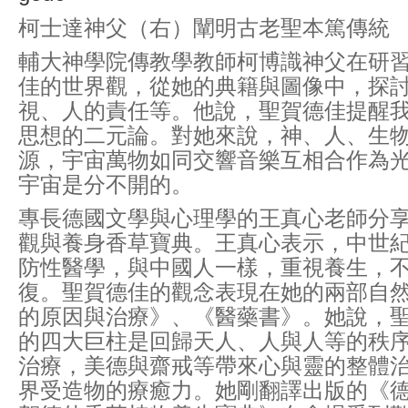
柯士達神父（右）闡明古老聖本篤傳統
輔大神學院傳教學教師柯博識神父在研
佳的世界觀，從她的典籍與圖像中，探
視、人的責任等。他說，聖賀德佳提醒
思想的二元論。對她來說，神、人、生
源，宇宙萬物如同交響音樂互相合作為
宇宙是分不開的。
專長德國文學與心理學的王真心老師分
觀與養身香草寶典。王真心表示，中世
防性醫學，與中國人一樣，重視養生，
復。聖賀德佳的觀念表現在她的兩部自
的原因與治療》、《醫藥書》。她說，
的四大巨柱是回歸天人、人與人等的秩
治療，美德與齋戒等帶來心與靈的整體
界受造物的療癒力。她剛翻譯出版的《