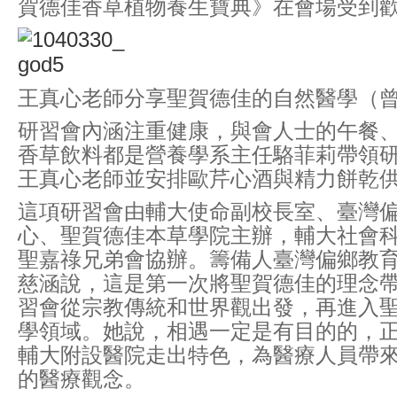
賀德佳香草植物養生寶典》在會場受到
王真心老師分享聖賀德佳的自然醫學（
研習會內涵注重健康，與會人士的午餐
香草飲料都是營養學系主任駱菲莉帶領
王真心老師並安排歐芹心酒與精力餅乾
這項研習會由輔大使命副校長室、臺灣
心、聖賀德佳本草學院主辦，輔大社會
聖嘉祿兄弟會協辦。籌備人臺灣偏鄉教
慈涵說，這是第一次將聖賀德佳的理念
習會從宗教傳統和世界觀出發，再進入
學領域。她說，相遇一定是有目的的，
輔大附設醫院走出特色，為醫療人員帶
的醫療觀念。