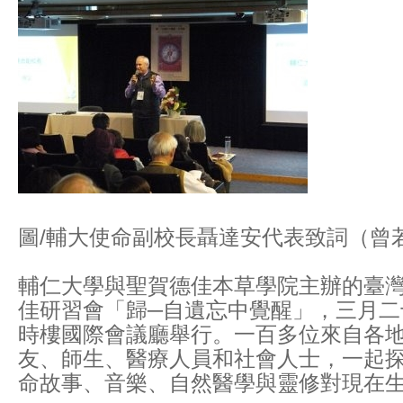
圖/輔大使命副校長聶達安代表致詞（曾
輔仁大學與聖賀德佳本草學院主辦的臺
佳研習會「歸─自遺忘中覺醒」，三月二
時樓國際會議廳舉行。一百多位來自各
友、師生、醫療人員和社會人士，一起
命故事、音樂、自然醫學與靈修對現在