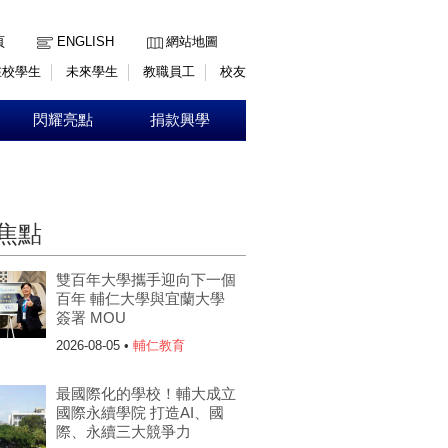
:::
頁
ENGLISH
網站地圖
在校學生
未來學生
教職員工
校友
閃耀亮點
捐款興學
焦點
雙百年大學攜手迎向下一個
百年 輔仁大學與宜蘭大學
簽署 MOU
2026-08-05 •
輔仁教育
最國際化的學校！輔大成立
國際永續學院 打造AI、國
際、永續三大競爭力