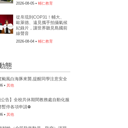
2026-08-05 •
輔仁教育
從帛琉到COP31！輔大、
歐萊德、遠見攜手拍攝氣候
紀錄片，讓世界聽見島國前
線聲音
2026-08-04 •
輔仁教育
動態
度颱風白海豚來襲,提醒同學注意安全
06 •
其他
機公告】全校共休期間教務處自動化服
將暫停各項申請⛔
06 •
其他